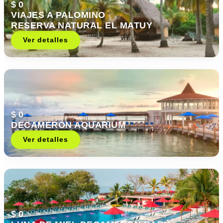
$ 0
VIAJES A PALOMINO
RESERVA NATURAL EL MATUY
Ver detalles
$ 0
DECAMERON AQUARIUM
Ver detalles
$ 0