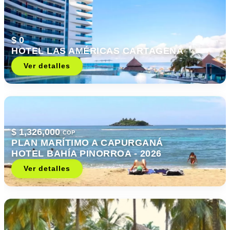
$ 0
HOTEL LAS AMÉRICAS CARTAGENA
Ver detalles
$ 1,326,000
COP
PLAN MARÍTIMO A CAPURGANÁ
HOTEL BAHÍA PINORROA - 2026
Ver detalles