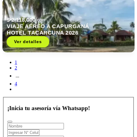
$ 2,118,000
COP
VIAJE AÉREO A CAPURGANÁ
HOTEL TACARCUNA 2026
Ver detalles
1
2
...
4
¡Inicia tu asesoría vía Whatsapp!