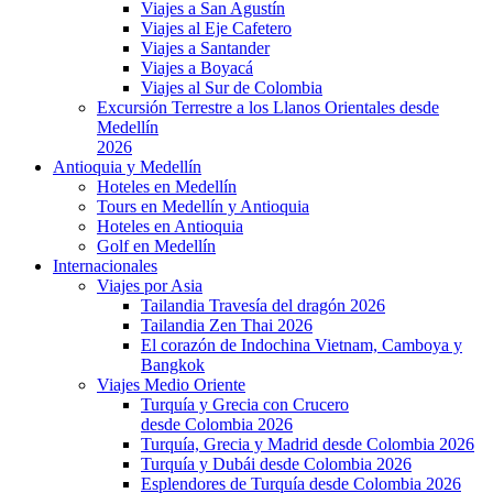
Viajes a San Agustín
Viajes al Eje Cafetero
Viajes a Santander
Viajes a Boyacá
Viajes al Sur de Colombia
Excursión Terrestre a los Llanos Orientales desde
Medellín
2026
Antioquia y Medellín
Hoteles en Medellín
Tours en Medellín y Antioquia
Hoteles en Antioquia
Golf en Medellín
Internacionales
Viajes por Asia
Tailandia Travesía del dragón 2026
Tailandia Zen Thai 2026
El corazón de Indochina Vietnam, Camboya y
Bangkok
Viajes Medio Oriente
Turquía y Grecia con Crucero
desde Colombia 2026
Turquía, Grecia y Madrid desde Colombia 2026
Turquía y Dubái desde Colombia 2026
Esplendores de Turquía desde Colombia 2026