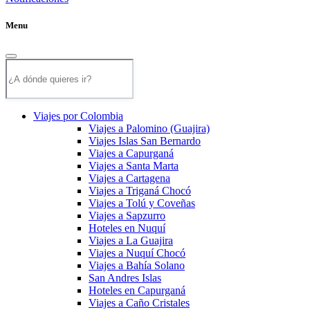
Menu
Viajes por Colombia
Viajes a Palomino (Guajira)
Viajes Islas San Bernardo
Viajes a Capurganá
Viajes a Santa Marta
Viajes a Cartagena
Viajes a Triganá Chocó
Viajes a Tolú y Coveñas
Viajes a Sapzurro
Hoteles en Nuquí
Viajes a La Guajira
Viajes a Nuquí Chocó
Viajes a Bahía Solano
San Andres Islas
Hoteles en Capurganá
Viajes a Caño Cristales