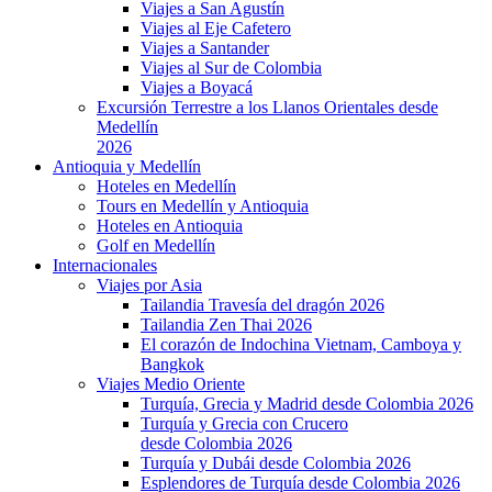
Viajes a San Agustín
Viajes al Eje Cafetero
Viajes a Santander
Viajes al Sur de Colombia
Viajes a Boyacá
Excursión Terrestre a los Llanos Orientales desde
Medellín
2026
Antioquia y Medellín
Hoteles en Medellín
Tours en Medellín y Antioquia
Hoteles en Antioquia
Golf en Medellín
Internacionales
Viajes por Asia
Tailandia Travesía del dragón 2026
Tailandia Zen Thai 2026
El corazón de Indochina Vietnam, Camboya y
Bangkok
Viajes Medio Oriente
Turquía, Grecia y Madrid desde Colombia 2026
Turquía y Grecia con Crucero
desde Colombia 2026
Turquía y Dubái desde Colombia 2026
Esplendores de Turquía desde Colombia 2026