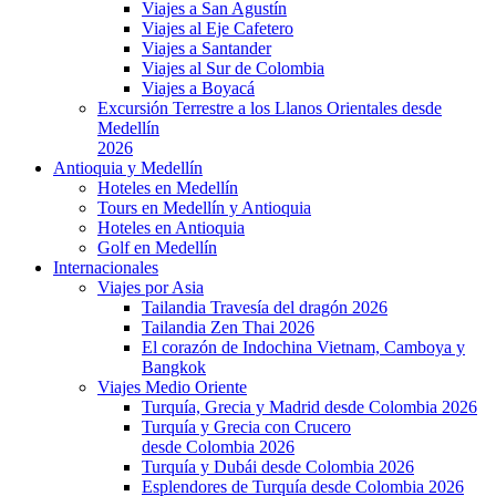
Viajes a San Agustín
Viajes al Eje Cafetero
Viajes a Santander
Viajes al Sur de Colombia
Viajes a Boyacá
Excursión Terrestre a los Llanos Orientales desde
Medellín
2026
Antioquia y Medellín
Hoteles en Medellín
Tours en Medellín y Antioquia
Hoteles en Antioquia
Golf en Medellín
Internacionales
Viajes por Asia
Tailandia Travesía del dragón 2026
Tailandia Zen Thai 2026
El corazón de Indochina Vietnam, Camboya y
Bangkok
Viajes Medio Oriente
Turquía, Grecia y Madrid desde Colombia 2026
Turquía y Grecia con Crucero
desde Colombia 2026
Turquía y Dubái desde Colombia 2026
Esplendores de Turquía desde Colombia 2026