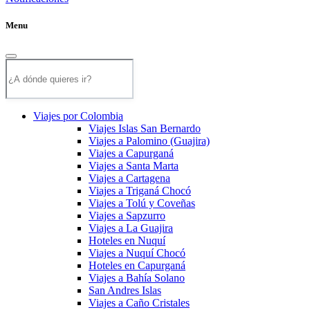
Menu
Viajes por Colombia
Viajes Islas San Bernardo
Viajes a Palomino (Guajira)
Viajes a Capurganá
Viajes a Santa Marta
Viajes a Cartagena
Viajes a Triganá Chocó
Viajes a Tolú y Coveñas
Viajes a Sapzurro
Viajes a La Guajira
Hoteles en Nuquí
Viajes a Nuquí Chocó
Hoteles en Capurganá
Viajes a Bahía Solano
San Andres Islas
Viajes a Caño Cristales