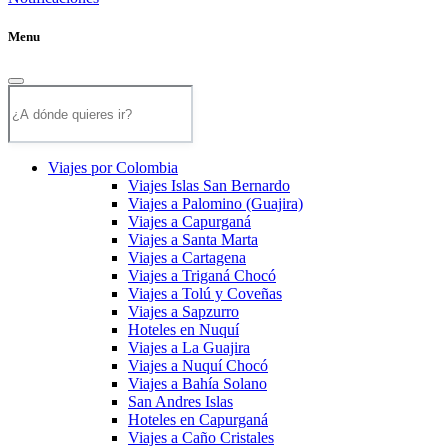
Menu
Viajes por Colombia
Viajes Islas San Bernardo
Viajes a Palomino (Guajira)
Viajes a Capurganá
Viajes a Santa Marta
Viajes a Cartagena
Viajes a Triganá Chocó
Viajes a Tolú y Coveñas
Viajes a Sapzurro
Hoteles en Nuquí
Viajes a La Guajira
Viajes a Nuquí Chocó
Viajes a Bahía Solano
San Andres Islas
Hoteles en Capurganá
Viajes a Caño Cristales