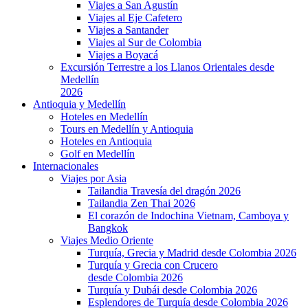
Viajes a San Agustín
Viajes al Eje Cafetero
Viajes a Santander
Viajes al Sur de Colombia
Viajes a Boyacá
Excursión Terrestre a los Llanos Orientales desde
Medellín
2026
Antioquia y Medellín
Hoteles en Medellín
Tours en Medellín y Antioquia
Hoteles en Antioquia
Golf en Medellín
Internacionales
Viajes por Asia
Tailandia Travesía del dragón 2026
Tailandia Zen Thai 2026
El corazón de Indochina Vietnam, Camboya y
Bangkok
Viajes Medio Oriente
Turquía, Grecia y Madrid desde Colombia 2026
Turquía y Grecia con Crucero
desde Colombia 2026
Turquía y Dubái desde Colombia 2026
Esplendores de Turquía desde Colombia 2026