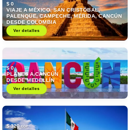
$ 0
VIAJE A MÉXICO, SAN CRISTÓBAL,
PALENQUE, CAMPECHE, MÉRIDA, CANCÚN
DESDE COLOMBIA
Ver detalles
$ 0
PLANES A CANCÚN
DESDE MEDELLÍN
Ver detalles
$ 320
COP