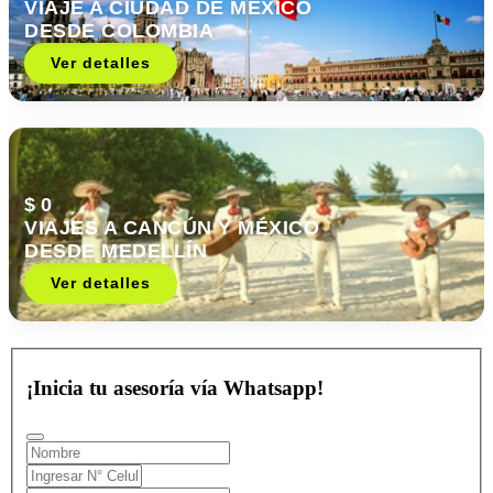
VIAJE A CIUDAD DE MÉXICO
DESDE COLOMBIA
Ver detalles
$ 0
VIAJES A CANCÚN Y MÉXICO
DESDE MEDELLÍN
Ver detalles
¡Inicia tu asesoría vía Whatsapp!