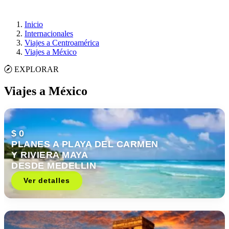
Inicio
Internacionales
Viajes a Centroamérica
Viajes a México
EXPLORAR
Viajes a México
$ 0
PLANES A PLAYA DEL CARMEN
Y RIVIERA MAYA
DESDE MEDELLIN
Ver detalles