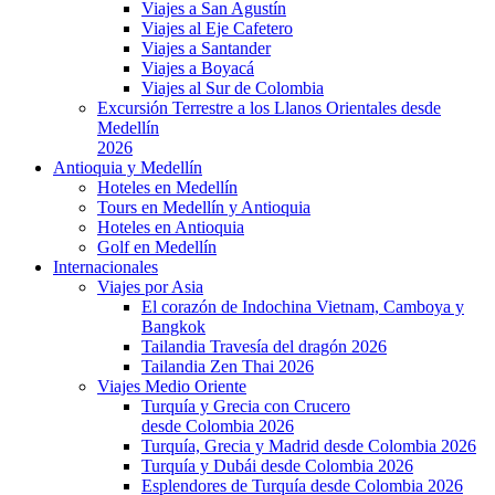
Viajes a San Agustín
Viajes al Eje Cafetero
Viajes a Santander
Viajes a Boyacá
Viajes al Sur de Colombia
Excursión Terrestre a los Llanos Orientales desde
Medellín
2026
Antioquia y Medellín
Hoteles en Medellín
Tours en Medellín y Antioquia
Hoteles en Antioquia
Golf en Medellín
Internacionales
Viajes por Asia
El corazón de Indochina Vietnam, Camboya y
Bangkok
Tailandia Travesía del dragón 2026
Tailandia Zen Thai 2026
Viajes Medio Oriente
Turquía y Grecia con Crucero
desde Colombia 2026
Turquía, Grecia y Madrid desde Colombia 2026
Turquía y Dubái desde Colombia 2026
Esplendores de Turquía desde Colombia 2026