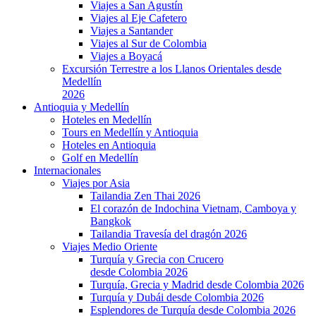
Viajes a San Agustín
Viajes al Eje Cafetero
Viajes a Santander
Viajes al Sur de Colombia
Viajes a Boyacá
Excursión Terrestre a los Llanos Orientales desde
Medellín
2026
Antioquia y Medellín
Hoteles en Medellín
Tours en Medellín y Antioquia
Hoteles en Antioquia
Golf en Medellín
Internacionales
Viajes por Asia
Tailandia Zen Thai 2026
El corazón de Indochina Vietnam, Camboya y
Bangkok
Tailandia Travesía del dragón 2026
Viajes Medio Oriente
Turquía y Grecia con Crucero
desde Colombia 2026
Turquía, Grecia y Madrid desde Colombia 2026
Turquía y Dubái desde Colombia 2026
Esplendores de Turquía desde Colombia 2026