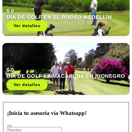
$ 0
DÍA DE GOLF EN EL RODEO MEDELLÍN
Ver detalles
$ 0
DÍA DE GOLF LA MACARENA EN RIONEGRO
Ver detalles
¡Inicia tu asesoría vía Whatsapp!