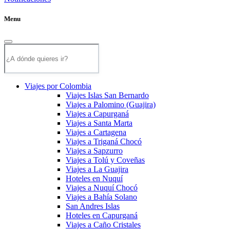
Menu
Viajes por Colombia
Viajes Islas San Bernardo
Viajes a Palomino (Guajira)
Viajes a Capurganá
Viajes a Santa Marta
Viajes a Cartagena
Viajes a Triganá Chocó
Viajes a Sapzurro
Viajes a Tolú y Coveñas
Viajes a La Guajira
Hoteles en Nuquí
Viajes a Nuquí Chocó
Viajes a Bahía Solano
San Andres Islas
Hoteles en Capurganá
Viajes a Caño Cristales