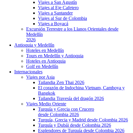
Viajes a San Agustín
Viajes al Eje Cafetero
Viajes a Santander
Viajes al Sur de Colombia
Viajes a Boyacá
Excursión Terrestre a los Llanos Orientales desde
Medellín
2026
Antioquia y Medellín
Hoteles en Medellín
Tours en Medellín y Antioquia
Hoteles en Antioquia
Golf en Medellín
Internacionales
Viajes por Asia
Tailandia Zen Thai 2026
El corazón de Indochina Vietnam, Camboya y
Bangkok
Tailandia Travesía del dragón 2026
Viajes Medio Oriente
Turquía y Grecia con Crucero
desde Colombia 2026
Turquía, Grecia y Madrid desde Colombia 2026
Turquía y Dubái desde Colombia 2026
Esplendores de Turquía desde Colombia 2026