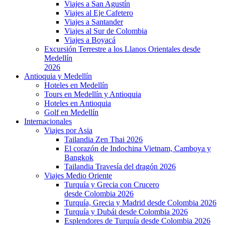
Viajes a San Agustín
Viajes al Eje Cafetero
Viajes a Santander
Viajes al Sur de Colombia
Viajes a Boyacá
Excursión Terrestre a los Llanos Orientales desde
Medellín
2026
Antioquia y Medellín
Hoteles en Medellín
Tours en Medellín y Antioquia
Hoteles en Antioquia
Golf en Medellín
Internacionales
Viajes por Asia
Tailandia Zen Thai 2026
El corazón de Indochina Vietnam, Camboya y
Bangkok
Tailandia Travesía del dragón 2026
Viajes Medio Oriente
Turquía y Grecia con Crucero
desde Colombia 2026
Turquía, Grecia y Madrid desde Colombia 2026
Turquía y Dubái desde Colombia 2026
Esplendores de Turquía desde Colombia 2026