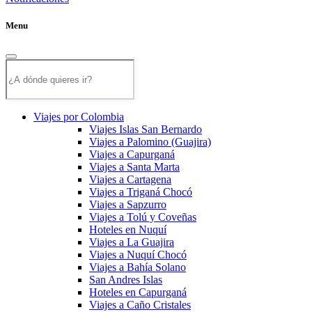
Menu
Viajes por Colombia
Viajes Islas San Bernardo
Viajes a Palomino (Guajira)
Viajes a Capurganá
Viajes a Santa Marta
Viajes a Cartagena
Viajes a Triganá Chocó
Viajes a Sapzurro
Viajes a Tolú y Coveñas
Hoteles en Nuquí
Viajes a La Guajira
Viajes a Nuquí Chocó
Viajes a Bahía Solano
San Andres Islas
Hoteles en Capurganá
Viajes a Caño Cristales