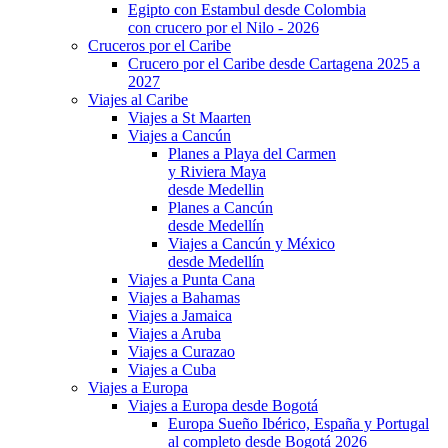
Egipto con Estambul desde Colombia
con crucero por el Nilo - 2026
Cruceros por el Caribe
Crucero por el Caribe desde Cartagena 2025 a
2027
Viajes al Caribe
Viajes a St Maarten
Viajes a Cancún
Planes a Playa del Carmen
y Riviera Maya
desde Medellin
Planes a Cancún
desde Medellín
Viajes a Cancún y México
desde Medellín
Viajes a Punta Cana
Viajes a Bahamas
Viajes a Jamaica
Viajes a Aruba
Viajes a Curazao
Viajes a Cuba
Viajes a Europa
Viajes a Europa desde Bogotá
Europa Sueño Ibérico, España y Portugal
al completo desde Bogotá 2026