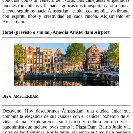
conocida como la Venecia del Norte. Sus callejuelas empedradas,
puentes románticos y fachadas góticas nos transportan a otra época.
Luego, seguimos hacia Ámsterdam, capital cosmopolita y vibrante,
con espíritu libre y creatividad en cada rincón. Alojamiento en
Ámsterdam.
Hotel (previsto o similar) Amedia Ámsterdam Airport
Día 6: ÁMSTERDAM
Desayuno. Hoy descubrimos Ámsterdam, una ciudad única que
combina la elegancia de sus canales con el carácter bohemio de su
vida urbana. Exploraremos su historia y cultura en una visita
panorámica que incluye joyas como la Plaza Dam, Barrio Judío y la
Torre de las Lágrimas. Por la tarde, el tiempo es tuyo para perderte