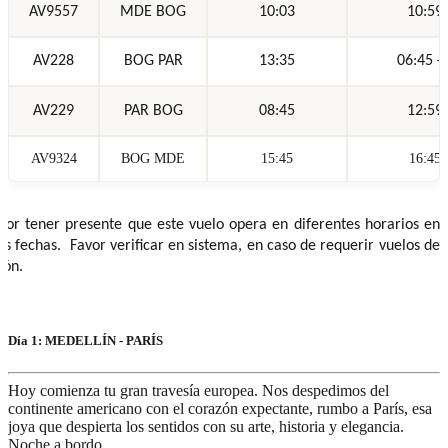
AV9557
MDE BOG
10:03
10:59
AV228
BOG PAR
13:35
06:45 +
AV229
PAR BOG
08:45
12:59
AV9324
BOG MDE
15:45
16:45
vor tener presente que este vuelo opera en diferentes horarios en
as fechas. Favor verificar en sistema, en caso de requerir vuelos de
ión.
Día 1: MEDELLÍN - PARÍS
Hoy comienza tu gran travesía europea. Nos despedimos del
continente americano con el corazón expectante, rumbo a París, esa
joya que despierta los sentidos con su arte, historia y elegancia.
Noche a bordo.