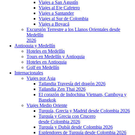
Viajes a San Agustín
Viajes al Eje Cafetero
Viajes a Santander
Viajes al Sur de Colombia
Viajes a Boyacá
Excursión Terrestre a los Llanos Orientales desde
Medellín
2026
Antioquia y Medellín
Hoteles en Medellín
Tours en Medellín y Antioquia
Hoteles en Antioquia
Golf en Medellín
Internacionales
Viajes por Asia
Tailandia Travesía del dragón 2026
Tailandia Zen Thai 2026
El corazón de Indochina Vietnam, Camboya y
Bangkok
Viajes Medio Oriente
Turquía, Grecia y Madrid desde Colombia 2026
Turquía y Grecia con Crucero
desde Colombia 2026
Turquía y Dubái desde Colombia 2026
Esplendores de Turquía desde Colombia 2026