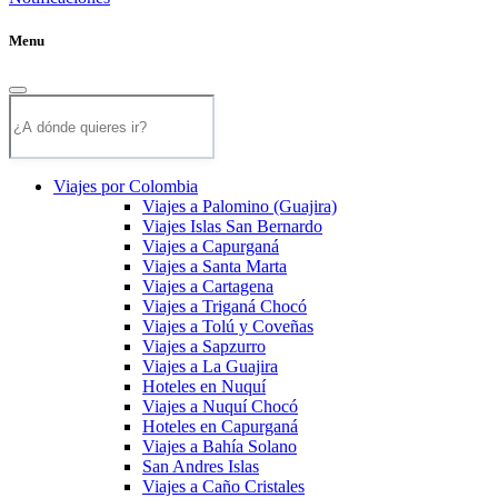
Menu
Viajes por Colombia
Viajes a Palomino (Guajira)
Viajes Islas San Bernardo
Viajes a Capurganá
Viajes a Santa Marta
Viajes a Cartagena
Viajes a Triganá Chocó
Viajes a Tolú y Coveñas
Viajes a Sapzurro
Viajes a La Guajira
Hoteles en Nuquí
Viajes a Nuquí Chocó
Hoteles en Capurganá
Viajes a Bahía Solano
San Andres Islas
Viajes a Caño Cristales