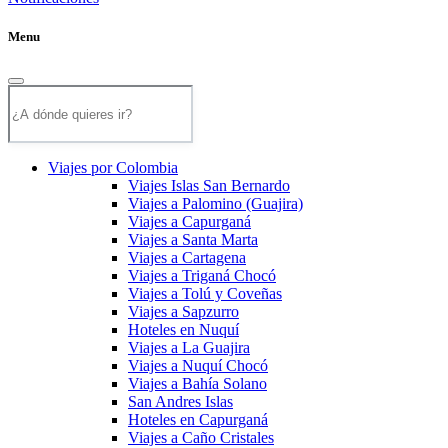
Menu
Viajes por Colombia
Viajes Islas San Bernardo
Viajes a Palomino (Guajira)
Viajes a Capurganá
Viajes a Santa Marta
Viajes a Cartagena
Viajes a Triganá Chocó
Viajes a Tolú y Coveñas
Viajes a Sapzurro
Hoteles en Nuquí
Viajes a La Guajira
Viajes a Nuquí Chocó
Viajes a Bahía Solano
San Andres Islas
Hoteles en Capurganá
Viajes a Caño Cristales