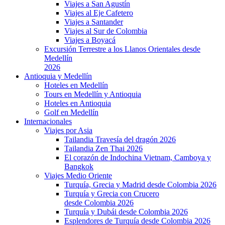
Viajes a San Agustín
Viajes al Eje Cafetero
Viajes a Santander
Viajes al Sur de Colombia
Viajes a Boyacá
Excursión Terrestre a los Llanos Orientales desde
Medellín
2026
Antioquia y Medellín
Hoteles en Medellín
Tours en Medellín y Antioquia
Hoteles en Antioquia
Golf en Medellín
Internacionales
Viajes por Asia
Tailandia Travesía del dragón 2026
Tailandia Zen Thai 2026
El corazón de Indochina Vietnam, Camboya y
Bangkok
Viajes Medio Oriente
Turquía, Grecia y Madrid desde Colombia 2026
Turquía y Grecia con Crucero
desde Colombia 2026
Turquía y Dubái desde Colombia 2026
Esplendores de Turquía desde Colombia 2026