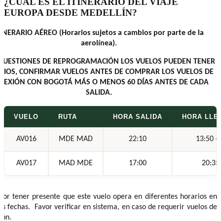
¿CUÁL ES EL ITINERARIO DEL VIAJE
EUROPA DESDE MEDELLÍN?
TINERARIO AÉREO (Horarios sujetos a cambios por parte de la
aerolínea).
CUESTIONES DE REPROGRAMACIÓN LOS VUELOS PUEDEN TENER
BIOS, CONFIRMAR VUELOS ANTES DE COMPRAR LOS VUELOS DE
NEXIÓN CON BOGOTÁ MÁS O MENOS 60 DÍAS ANTES DE CADA
SALIDA.
VUELO
RUTA
HORA SALIDA
HORA LLE
AV016
MDE MAD
22:10
13:50 +
AV017
MAD MDE
17:00
20:35
vor tener presente que este vuelo opera en diferentes horarios en
as fechas. Favor verificar en sistema, en caso de requerir vuelos de
ión.