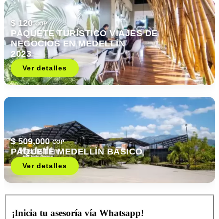
$ 120
COP
PAQUETE TURÍSTICO VIAJES DE
NEGOCIOS EN MEDELLÍN
2023
Ver detalles
$ 509,000
COP
PAQUETE MEDELLÍN BÁSICO
Ver detalles
¡Inicia tu asesoría vía Whatsapp!