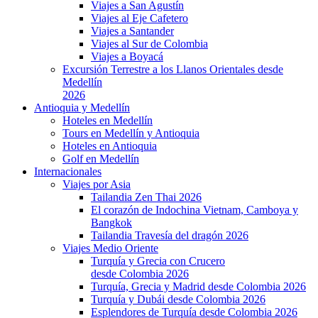
Viajes a San Agustín
Viajes al Eje Cafetero
Viajes a Santander
Viajes al Sur de Colombia
Viajes a Boyacá
Excursión Terrestre a los Llanos Orientales desde
Medellín
2026
Antioquia y Medellín
Hoteles en Medellín
Tours en Medellín y Antioquia
Hoteles en Antioquia
Golf en Medellín
Internacionales
Viajes por Asia
Tailandia Zen Thai 2026
El corazón de Indochina Vietnam, Camboya y
Bangkok
Tailandia Travesía del dragón 2026
Viajes Medio Oriente
Turquía y Grecia con Crucero
desde Colombia 2026
Turquía, Grecia y Madrid desde Colombia 2026
Turquía y Dubái desde Colombia 2026
Esplendores de Turquía desde Colombia 2026