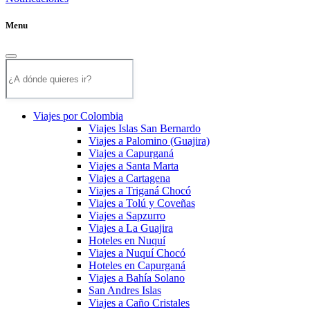
Menu
Viajes por Colombia
Viajes Islas San Bernardo
Viajes a Palomino (Guajira)
Viajes a Capurganá
Viajes a Santa Marta
Viajes a Cartagena
Viajes a Triganá Chocó
Viajes a Tolú y Coveñas
Viajes a Sapzurro
Viajes a La Guajira
Hoteles en Nuquí
Viajes a Nuquí Chocó
Hoteles en Capurganá
Viajes a Bahía Solano
San Andres Islas
Viajes a Caño Cristales