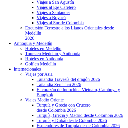
Viajes a San Agustín
Viajes al Eje Cafetero
Viajes a Santander
Viajes a Boyacá
Viajes al Sur de Colombia
Excursión Terrestre a los Llanos Orientales desde
Medellín
2026
Antioquia y Medellín
Hoteles en Medellín
Tours en Medellín y Antioquia
Hoteles en Antioquia
Golf en Medellín
Internacionales
Viajes por Asia
Tailandia Travesía del dragón 2026
Tailandia Zen Thai 2026
El corazón de Indochina Vietnam, Camboya y
Bangkok
Viajes Medio Oriente
Turquía y Grecia con Crucero
desde Colombia 2026
Turquía, Grecia y Madrid desde Colombia 2026
Turquía y Dubái desde Colombia 2026
Esplendores de Turquía desde Colombia 2026