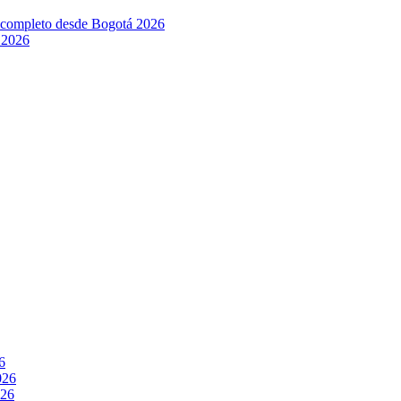
l completo desde Bogotá 2026
 2026
6
026
026