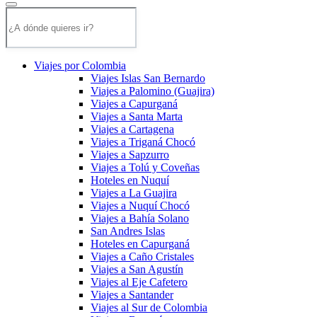
Viajes por Colombia
Viajes Islas San Bernardo
Viajes a Palomino (Guajira)
Viajes a Capurganá
Viajes a Santa Marta
Viajes a Cartagena
Viajes a Triganá Chocó
Viajes a Sapzurro
Viajes a Tolú y Coveñas
Hoteles en Nuquí
Viajes a La Guajira
Viajes a Nuquí Chocó
Viajes a Bahía Solano
San Andres Islas
Hoteles en Capurganá
Viajes a Caño Cristales
Viajes a San Agustín
Viajes al Eje Cafetero
Viajes a Santander
Viajes al Sur de Colombia