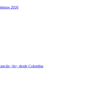
ntiguos 2026
 Cancún <br> desde Colombia