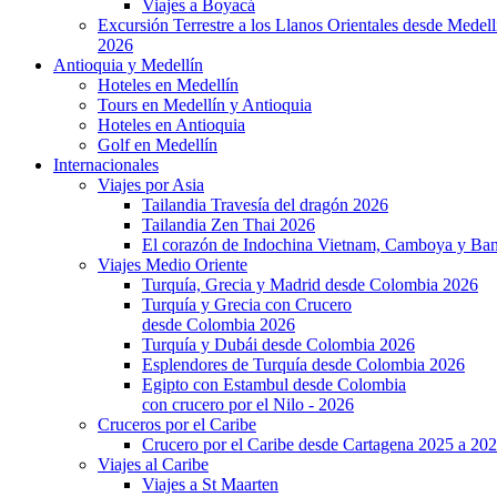
Viajes a Boyacá
Excursión Terrestre a los Llanos Orientales desde Medell
2026
Antioquia y Medellín
Hoteles en Medellín
Tours en Medellín y Antioquia
Hoteles en Antioquia
Golf en Medellín
Internacionales
Viajes por Asia
Tailandia Travesía del dragón 2026
Tailandia Zen Thai 2026
El corazón de Indochina Vietnam, Camboya y Ba
Viajes Medio Oriente
Turquía, Grecia y Madrid desde Colombia 2026
Turquía y Grecia con Crucero
desde Colombia 2026
Turquía y Dubái desde Colombia 2026
Esplendores de Turquía desde Colombia 2026
Egipto con Estambul desde Colombia
con crucero por el Nilo - 2026
Cruceros por el Caribe
Crucero por el Caribe desde Cartagena 2025 a 20
Viajes al Caribe
Viajes a St Maarten