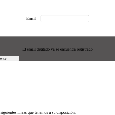
Email
El email digitado ya se encuentra registrado
rente
siguientes líneas que tenemos a su disposición.