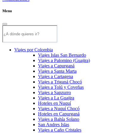
Menu
Viajes por Colombia
Viajes Islas San Bernardo
Viajes a Palomino (Guajira)
Viajes a Capurganá
Viajes a Santa Marta
Viajes a Cartagena
Viajes a Triganá Chocó
Viajes a Tolú y Coveñas
Viajes a Sapzurro
Viajes a La Guajira
Hoteles en Nuquí
Viajes a Nuquí Chocó
Hoteles en Capurganá
Viajes a Bahía Solano
San Andres Islas
Viajes a Caño Cristales