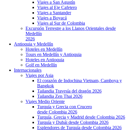
Viajes a San Agustín
Viajes al Eje Cafetero
Viajes a Santander
Viajes a Boyacá
Viajes al Sur de Colombia
Excursión Terrestre a los Llanos Orientales desde
Medellín
2026
Antioquia y Medellín
Hoteles en Medellín
Tours en Medellín y Antioquia
Hoteles en Antioquia
Golf en Medellín
Internacionales
Viajes por Asia
El corazón de Indochina Vietnam, Camboya y
Bangkok
Tailandia Travesía del dragón 2026
Tailandia Zen Thai 2026
Viajes Medio Oriente
Turquía y Grecia con Crucero
desde Colombia 2026
Turquía, Grecia y Madrid desde Colombia 2026
Turquía y Dubái desde Colombia 2026
Esplendores de Turquía desde Colombia 2026