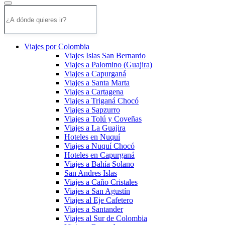
Viajes por Colombia
Viajes Islas San Bernardo
Viajes a Palomino (Guajira)
Viajes a Capurganá
Viajes a Santa Marta
Viajes a Cartagena
Viajes a Triganá Chocó
Viajes a Sapzurro
Viajes a Tolú y Coveñas
Viajes a La Guajira
Hoteles en Nuquí
Viajes a Nuquí Chocó
Hoteles en Capurganá
Viajes a Bahía Solano
San Andres Islas
Viajes a Caño Cristales
Viajes a San Agustín
Viajes al Eje Cafetero
Viajes a Santander
Viajes al Sur de Colombia