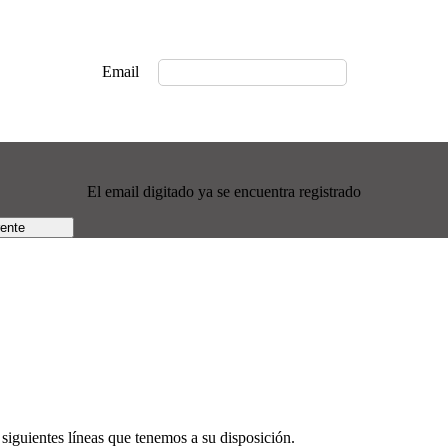
Email
El email digitado ya se encuentra registrado
rente
siguientes líneas que tenemos a su disposición.