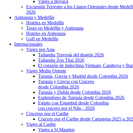
Viajes a Boyacá
Excursión Terrestre a los Llanos Orientales desde Medell
2026
Antioquia y Medellín
Hoteles en Medellín
Tours en Medellín y Antioquia
Hoteles en Antioquia
Golf en Medellín
Internacionales
Viajes por Asia
Tailandia Travesía del dragón 2026
Tailandia Zen Thai 2026
El corazón de Indochina Vietnam, Camboya y Ba
Viajes Medio Oriente
Turquía, Grecia y Madrid desde Colombia 2026
Turquía y Grecia con Crucero
desde Colombia 2026
Turquía y Dubái desde Colombia 2026
Esplendores de Turquía desde Colombia 2026
Egipto con Estambul desde Colombia
con crucero por el Nilo - 2026
Cruceros por el Caribe
Crucero por el Caribe desde Cartagena 2025 a 20
Viajes al Caribe
Viajes a St Maarten