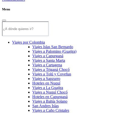
Menu
Viajes por Colombia
Viajes Islas San Bernardo
Viajes a Palomino (Guajira)
Viajes a Capurganá
Viajes a Santa Marta
Viajes a Cartagena
Viajes a Triganá Chocó
Viajes a Tolú y Coveñas
Viajes a Sapzurro
Hoteles en Nuquí
Viajes a La Guajira
Viajes a Nuquí Chocó
Hoteles en Capurganá
Viajes a Bahía Solano
San Andres Islas
Viajes a Caño Cristales