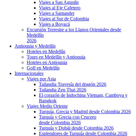
Viajes a San Agustín
Viajes al Eje Cafetero
Viajes a Santander
Viajes al Sur de Colombia
Viajes a Boyacá
Excursión Terrestre a los Llanos Orientales desde
Medellín
2026
Antioquia y Medellín
Hoteles en Medellín
Tours en Medellín y Antioquia
Hoteles en Antioquia
Golf en Medellín
Internacionales
Viajes por Asia
Tailandia Travesía del dragón 2026
Tailandia Zen Thai 2026
El corazón de Indochina Vietnam, Camboya y
Bangkok
Viajes Medio Oriente
Turquía, Grecia y Madrid desde Colombia 2026
Turquía y Grecia con Crucero
desde Colombia 2026
Turquía y Dubái desde Colombia 2026
Esplendores de Turquía desde Colombia 2026