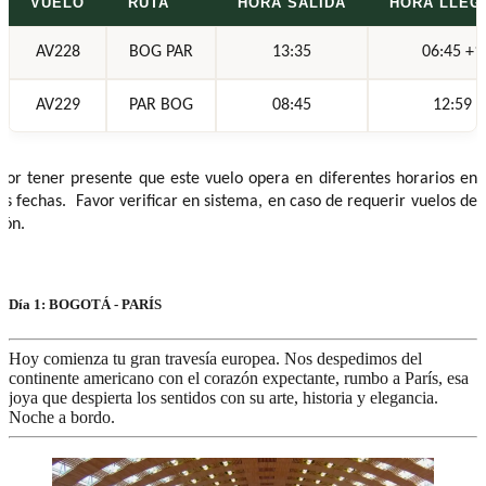
VUELO
RUTA
HORA SALIDA
HORA LLEG
AV228
BOG PAR
13:35
06:45 +1
AV229
PAR BOG
08:45
12:59
vor tener presente que este vuelo opera en diferentes horarios en
as fechas. Favor verificar en sistema, en caso de requerir vuelos de
ión.
Día 1: BOGOTÁ - PARÍS
Hoy comienza tu gran travesía europea. Nos despedimos del
continente americano con el corazón expectante, rumbo a París, esa
joya que despierta los sentidos con su arte, historia y elegancia.
Noche a bordo.