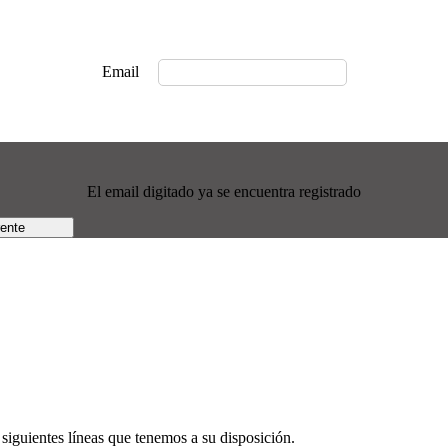
Email
El email digitado ya se encuentra registrado
rente
siguientes líneas que tenemos a su disposición.