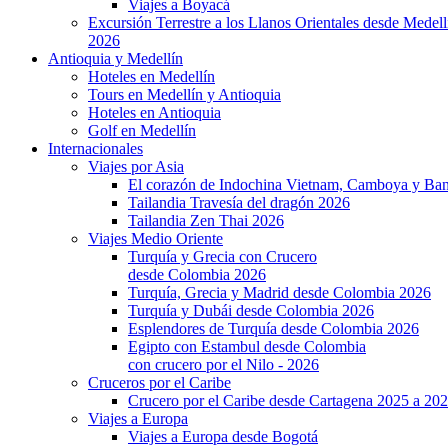
Viajes a Boyacá
Excursión Terrestre a los Llanos Orientales desde Medell
2026
Antioquia y Medellín
Hoteles en Medellín
Tours en Medellín y Antioquia
Hoteles en Antioquia
Golf en Medellín
Internacionales
Viajes por Asia
El corazón de Indochina Vietnam, Camboya y Ba
Tailandia Travesía del dragón 2026
Tailandia Zen Thai 2026
Viajes Medio Oriente
Turquía y Grecia con Crucero
desde Colombia 2026
Turquía, Grecia y Madrid desde Colombia 2026
Turquía y Dubái desde Colombia 2026
Esplendores de Turquía desde Colombia 2026
Egipto con Estambul desde Colombia
con crucero por el Nilo - 2026
Cruceros por el Caribe
Crucero por el Caribe desde Cartagena 2025 a 20
Viajes a Europa
Viajes a Europa desde Bogotá