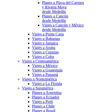
Planes a Playa del Carmen
y Riviera Maya
desde Medellin
Planes a Cancún
desde Medellín
Viajes a Cancún y México
desde Medellín
Viajes a Punta Cana
Viajes a Bahamas
Viajes a Jamaica
Viajes a Aruba
Viajes a Curazao
Viajes a Cuba
Viajes a Centroamérica
Viajes a México
Viajes a Guatemala
Viajes a Panamá
Viajes a Norteamérica
Viajes a La Florida
Viajes a Suramérica
Planes a Argentina
Planes a Ecuador
Viajes a Perú
Planes a Chile
Planes a Brasil