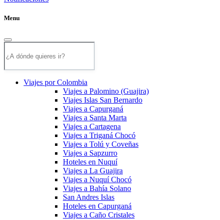
Menu
Viajes por Colombia
Viajes a Palomino (Guajira)
Viajes Islas San Bernardo
Viajes a Capurganá
Viajes a Santa Marta
Viajes a Cartagena
Viajes a Triganá Chocó
Viajes a Tolú y Coveñas
Viajes a Sapzurro
Hoteles en Nuquí
Viajes a La Guajira
Viajes a Nuquí Chocó
Viajes a Bahía Solano
San Andres Islas
Hoteles en Capurganá
Viajes a Caño Cristales