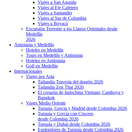
Viajes a San Agustín
Viajes al Eje Cafetero
Viajes a Santander
Viajes al Sur de Colombia
Viajes a Boyacá
Excursión Terrestre a los Llanos Orientales desde
Medellín
2026
Antioquia y Medellín
Hoteles en Medellín
Tours en Medellín y Antioquia
Hoteles en Antioquia
Golf en Medellín
Internacionales
Viajes por Asia
Tailandia Travesía del dragón 2026
Tailandia Zen Thai 2026
El corazón de Indochina Vietnam, Camboya y
Bangkok
Viajes Medio Oriente
Turquía, Grecia y Madrid desde Colombia 2026
Turquía y Grecia con Crucero
desde Colombia 2026
Turquía y Dubái desde Colombia 2026
Esplendores de Turquía desde Colombia 2026