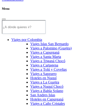
Menu
Viajes por Colombia
Viajes Islas San Bernardo
Viajes a Palomino (Guajira)
Viajes a Capurganá
Viajes a Santa Marta
Viajes a Triganá Chocó
Viajes a Cartagena
Viajes a Tolú y Coveñas
Viajes a Sapzurro
Hoteles en Nuquí
Viajes a La Guajira
Viajes a Nuquí Chocó
Viajes a Bahía Solano
San Andres Islas
Hoteles en Capurganá
Viajes a Caño Cristales