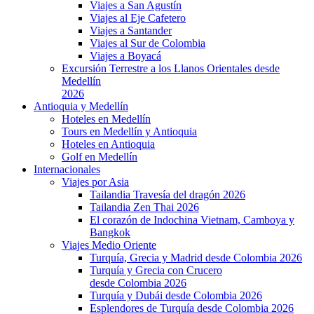
Viajes a San Agustín
Viajes al Eje Cafetero
Viajes a Santander
Viajes al Sur de Colombia
Viajes a Boyacá
Excursión Terrestre a los Llanos Orientales desde
Medellín
2026
Antioquia y Medellín
Hoteles en Medellín
Tours en Medellín y Antioquia
Hoteles en Antioquia
Golf en Medellín
Internacionales
Viajes por Asia
Tailandia Travesía del dragón 2026
Tailandia Zen Thai 2026
El corazón de Indochina Vietnam, Camboya y
Bangkok
Viajes Medio Oriente
Turquía, Grecia y Madrid desde Colombia 2026
Turquía y Grecia con Crucero
desde Colombia 2026
Turquía y Dubái desde Colombia 2026
Esplendores de Turquía desde Colombia 2026