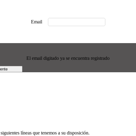
Email
El email digitado ya se encuentra registrado
rente
siguientes líneas que tenemos a su disposición.