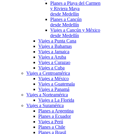
Planes a Playa del Carmen
y Riviera Maya
desde Medellin
Planes a Cancún
desde Medellín
Viajes a Cancún y México
desde Medellín
Viajes a Punta Cana
Viajes a Bahamas
Viajes a Jamaica
Viajes a Aruba
Viajes a Curazao
Viajes a Cuba
Viajes a Centroamérica
Viajes a México
Viajes a Guatemala
Viajes a Panamá
Viajes a Norteamérica
Viajes a La Florida
Viajes a Suramérica
Planes a Argentina
Planes a Ecuador
Viajes a Perú
Planes a Chile
Planes a Brasil