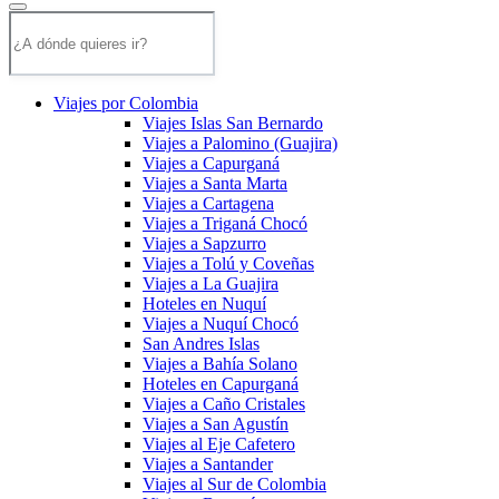
Viajes por Colombia
Viajes Islas San Bernardo
Viajes a Palomino (Guajira)
Viajes a Capurganá
Viajes a Santa Marta
Viajes a Cartagena
Viajes a Triganá Chocó
Viajes a Sapzurro
Viajes a Tolú y Coveñas
Viajes a La Guajira
Hoteles en Nuquí
Viajes a Nuquí Chocó
San Andres Islas
Viajes a Bahía Solano
Hoteles en Capurganá
Viajes a Caño Cristales
Viajes a San Agustín
Viajes al Eje Cafetero
Viajes a Santander
Viajes al Sur de Colombia