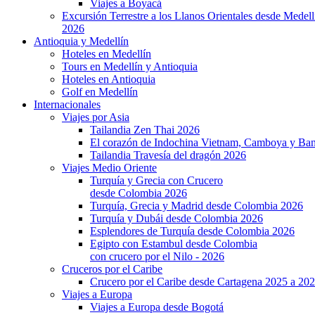
Viajes a Boyacá
Excursión Terrestre a los Llanos Orientales desde Medell
2026
Antioquia y Medellín
Hoteles en Medellín
Tours en Medellín y Antioquia
Hoteles en Antioquia
Golf en Medellín
Internacionales
Viajes por Asia
Tailandia Zen Thai 2026
El corazón de Indochina Vietnam, Camboya y Ba
Tailandia Travesía del dragón 2026
Viajes Medio Oriente
Turquía y Grecia con Crucero
desde Colombia 2026
Turquía, Grecia y Madrid desde Colombia 2026
Turquía y Dubái desde Colombia 2026
Esplendores de Turquía desde Colombia 2026
Egipto con Estambul desde Colombia
con crucero por el Nilo - 2026
Cruceros por el Caribe
Crucero por el Caribe desde Cartagena 2025 a 20
Viajes a Europa
Viajes a Europa desde Bogotá