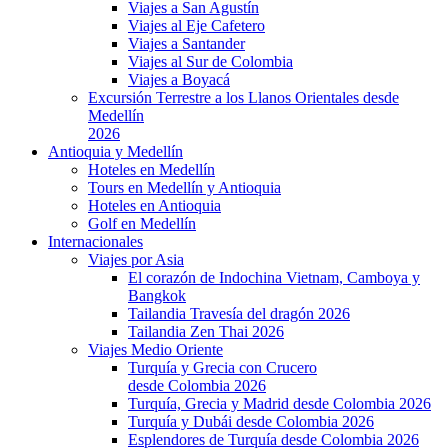
Viajes a San Agustín
Viajes al Eje Cafetero
Viajes a Santander
Viajes al Sur de Colombia
Viajes a Boyacá
Excursión Terrestre a los Llanos Orientales desde
Medellín
2026
Antioquia y Medellín
Hoteles en Medellín
Tours en Medellín y Antioquia
Hoteles en Antioquia
Golf en Medellín
Internacionales
Viajes por Asia
El corazón de Indochina Vietnam, Camboya y
Bangkok
Tailandia Travesía del dragón 2026
Tailandia Zen Thai 2026
Viajes Medio Oriente
Turquía y Grecia con Crucero
desde Colombia 2026
Turquía, Grecia y Madrid desde Colombia 2026
Turquía y Dubái desde Colombia 2026
Esplendores de Turquía desde Colombia 2026