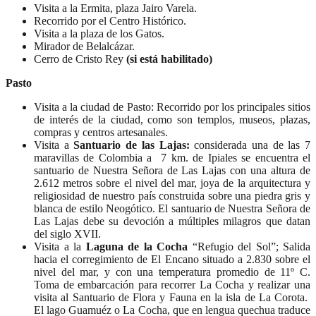
Visita a la Ermita, plaza Jairo Varela.
Recorrido por el Centro Histórico.
Visita a la plaza de los Gatos.
Mirador de Belalcázar.
Cerro de Cristo Rey
(si está habilitado)
Pasto
Visita a la ciudad de Pasto: Recorrido por los principales sitios
de interés de la ciudad, como son templos, museos, plazas,
compras y centros artesanales.
Visita a
Santuario de las Lajas:
considerada una de las 7
maravillas de Colombia a 7 km. de Ipiales se encuentra el
santuario de Nuestra Señora de Las Lajas con una altura de
2.612 metros sobre el nivel del mar, joya de la arquitectura y
religiosidad de nuestro país construida sobre una piedra gris y
blanca de estilo Neogótico. El santuario de Nuestra Señora de
Las Lajas debe su devoción a múltiples milagros que datan
del siglo XVII.
Visita a la
Laguna de la Cocha
“Refugio del Sol”; Salida
hacia el corregimiento de El Encano situado a 2.830 sobre el
nivel del mar, y con una temperatura promedio de 11º C.
Toma de embarcación para recorrer La Cocha y realizar una
visita al Santuario de Flora y Fauna en la isla de La Corota.
El lago Guamuéz o La Cocha, que en lengua quechua traduce