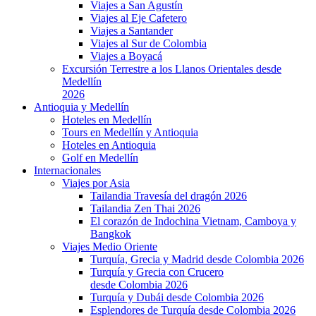
Viajes a San Agustín
Viajes al Eje Cafetero
Viajes a Santander
Viajes al Sur de Colombia
Viajes a Boyacá
Excursión Terrestre a los Llanos Orientales desde
Medellín
2026
Antioquia y Medellín
Hoteles en Medellín
Tours en Medellín y Antioquia
Hoteles en Antioquia
Golf en Medellín
Internacionales
Viajes por Asia
Tailandia Travesía del dragón 2026
Tailandia Zen Thai 2026
El corazón de Indochina Vietnam, Camboya y
Bangkok
Viajes Medio Oriente
Turquía, Grecia y Madrid desde Colombia 2026
Turquía y Grecia con Crucero
desde Colombia 2026
Turquía y Dubái desde Colombia 2026
Esplendores de Turquía desde Colombia 2026