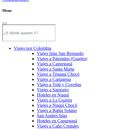
Menu
Viajes por Colombia
Viajes Islas San Bernardo
Viajes a Palomino (Guajira)
Viajes a Capurganá
Viajes a Santa Marta
Viajes a Triganá Chocó
Viajes a Cartagena
Viajes a Tolú y Coveñas
Viajes a Sapzurro
Hoteles en Nuquí
Viajes a La Guajira
Viajes a Nuquí Chocó
Viajes a Bahía Solano
San Andres Islas
Hoteles en Capurganá
Viajes a Caño Cristales