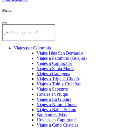
Menu
Viajes por Colombia
Viajes Islas San Bernardo
Viajes a Palomino (Guajira)
Viajes a Capurganá
Viajes a Santa Marta
Viajes a Cartagena
Viajes a Triganá Chocó
Viajes a Tolú y Coveñas
Viajes a Sapzurro
Hoteles en Nuquí
Viajes a La Guajira
Viajes a Nuquí Chocó
Viajes a Bahía Solano
San Andres Islas
Hoteles en Capurganá
Viajes a Caño Cristales