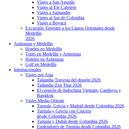
Viajes a San Agustín
Viajes al Eje Cafetero
Viajes a Santander
Viajes al Sur de Colombia
Viajes a Boyacá
Excursión Terrestre a los Llanos Orientales desde
Medellín
2026
Antioquia y Medellín
Hoteles en Medellín
Tours en Medellín y Antioquia
Hoteles en Antioquia
Golf en Medellín
Internacionales
Viajes por Asia
Tailandia Travesía del dragón 2026
Tailandia Zen Thai 2026
El corazón de Indochina Vietnam, Camboya y
Bangkok
Viajes Medio Oriente
Turquía, Grecia y Madrid desde Colombia 2026
Turquía y Grecia con Crucero
desde Colombia 2026
Turquía y Dubái desde Colombia 2026
Esplendores de Turquía desde Colombia 2026