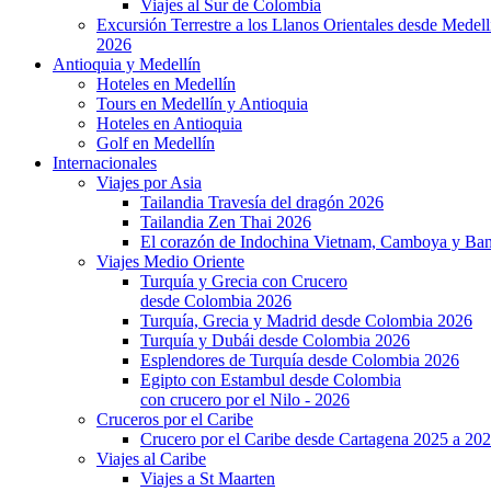
Viajes al Sur de Colombia
Excursión Terrestre a los Llanos Orientales desde Medell
2026
Antioquia y Medellín
Hoteles en Medellín
Tours en Medellín y Antioquia
Hoteles en Antioquia
Golf en Medellín
Internacionales
Viajes por Asia
Tailandia Travesía del dragón 2026
Tailandia Zen Thai 2026
El corazón de Indochina Vietnam, Camboya y Ba
Viajes Medio Oriente
Turquía y Grecia con Crucero
desde Colombia 2026
Turquía, Grecia y Madrid desde Colombia 2026
Turquía y Dubái desde Colombia 2026
Esplendores de Turquía desde Colombia 2026
Egipto con Estambul desde Colombia
con crucero por el Nilo - 2026
Cruceros por el Caribe
Crucero por el Caribe desde Cartagena 2025 a 20
Viajes al Caribe
Viajes a St Maarten