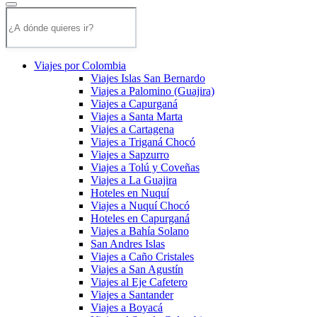
Viajes por Colombia
Viajes Islas San Bernardo
Viajes a Palomino (Guajira)
Viajes a Capurganá
Viajes a Santa Marta
Viajes a Cartagena
Viajes a Triganá Chocó
Viajes a Sapzurro
Viajes a Tolú y Coveñas
Viajes a La Guajira
Hoteles en Nuquí
Viajes a Nuquí Chocó
Hoteles en Capurganá
Viajes a Bahía Solano
San Andres Islas
Viajes a Caño Cristales
Viajes a San Agustín
Viajes al Eje Cafetero
Viajes a Santander
Viajes a Boyacá