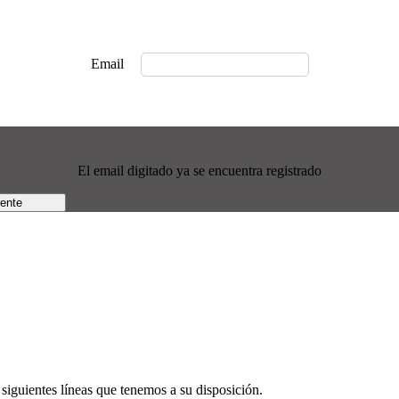
Email
El email digitado ya se encuentra registrado
rente
siguientes líneas que tenemos a su disposición.