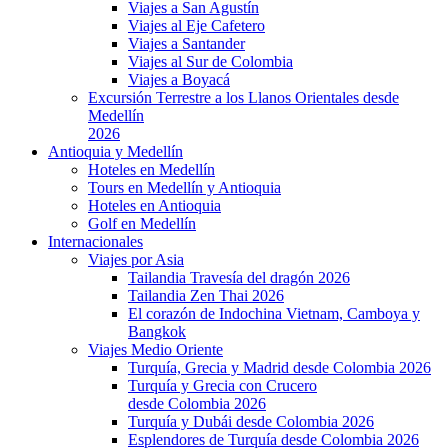
Viajes a San Agustín
Viajes al Eje Cafetero
Viajes a Santander
Viajes al Sur de Colombia
Viajes a Boyacá
Excursión Terrestre a los Llanos Orientales desde
Medellín
2026
Antioquia y Medellín
Hoteles en Medellín
Tours en Medellín y Antioquia
Hoteles en Antioquia
Golf en Medellín
Internacionales
Viajes por Asia
Tailandia Travesía del dragón 2026
Tailandia Zen Thai 2026
El corazón de Indochina Vietnam, Camboya y
Bangkok
Viajes Medio Oriente
Turquía, Grecia y Madrid desde Colombia 2026
Turquía y Grecia con Crucero
desde Colombia 2026
Turquía y Dubái desde Colombia 2026
Esplendores de Turquía desde Colombia 2026