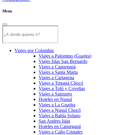
Menu
Viajes por Colombia
Viajes a Palomino (Guajira)
Viajes Islas San Bernardo
Viajes a Capurganá
Viajes a Santa Marta
Viajes a Cartagena
Viajes a Triganá Chocó
Viajes a Tolú y Coveñas
Viajes a Sapzurro
Hoteles en Nuquí
Viajes a La Guajira
Viajes a Nuquí Chocó
Viajes a Bahía Solano
San Andres Islas
Hoteles en Capurganá
Viajes a Caño Cristales