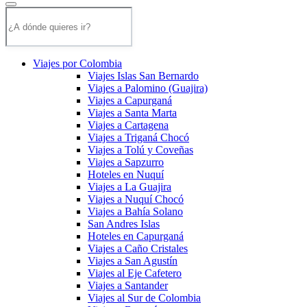
Viajes por Colombia
Viajes Islas San Bernardo
Viajes a Palomino (Guajira)
Viajes a Capurganá
Viajes a Santa Marta
Viajes a Cartagena
Viajes a Triganá Chocó
Viajes a Tolú y Coveñas
Viajes a Sapzurro
Hoteles en Nuquí
Viajes a La Guajira
Viajes a Nuquí Chocó
Viajes a Bahía Solano
San Andres Islas
Hoteles en Capurganá
Viajes a Caño Cristales
Viajes a San Agustín
Viajes al Eje Cafetero
Viajes a Santander
Viajes al Sur de Colombia