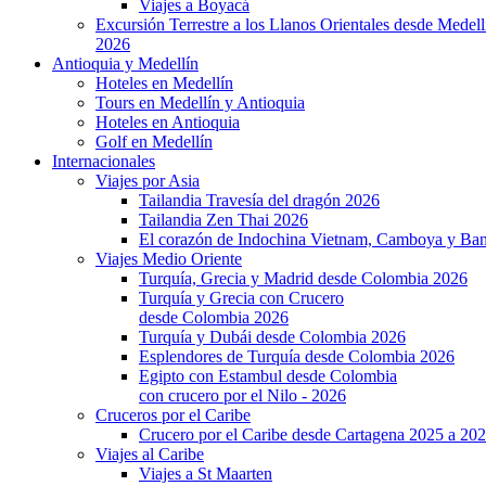
Viajes a Boyacá
Excursión Terrestre a los Llanos Orientales desde Medell
2026
Antioquia y Medellín
Hoteles en Medellín
Tours en Medellín y Antioquia
Hoteles en Antioquia
Golf en Medellín
Internacionales
Viajes por Asia
Tailandia Travesía del dragón 2026
Tailandia Zen Thai 2026
El corazón de Indochina Vietnam, Camboya y Ba
Viajes Medio Oriente
Turquía, Grecia y Madrid desde Colombia 2026
Turquía y Grecia con Crucero
desde Colombia 2026
Turquía y Dubái desde Colombia 2026
Esplendores de Turquía desde Colombia 2026
Egipto con Estambul desde Colombia
con crucero por el Nilo - 2026
Cruceros por el Caribe
Crucero por el Caribe desde Cartagena 2025 a 20
Viajes al Caribe
Viajes a St Maarten