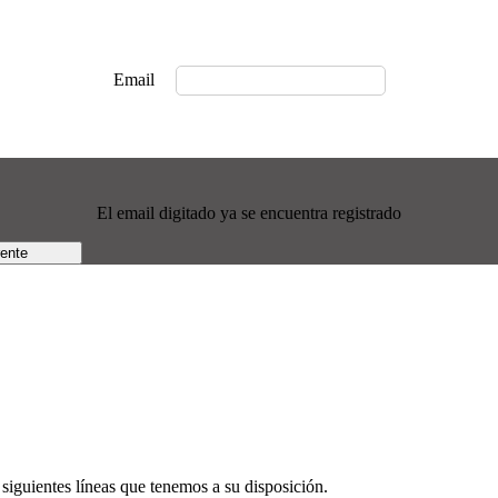
Email
El email digitado ya se encuentra registrado
rente
siguientes líneas que tenemos a su disposición.