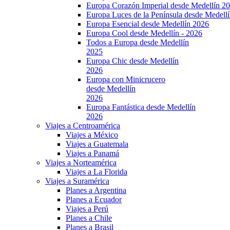
Europa Corazón Imperial desde Medellín 2
Europa Luces de la Península desde Medell
Europa Esencial desde Medellín 2026
Europa Cool desde Medellín - 2026
Todos a Europa desde Medellín
2025
Europa Chic desde Medellín
2026
Europa con Minicrucero
desde Medellín
2026
Europa Fantástica desde Medellín
2026
Viajes a Centroamérica
Viajes a México
Viajes a Guatemala
Viajes a Panamá
Viajes a Norteamérica
Viajes a La Florida
Viajes a Suramérica
Planes a Argentina
Planes a Ecuador
Viajes a Perú
Planes a Chile
Planes a Brasil