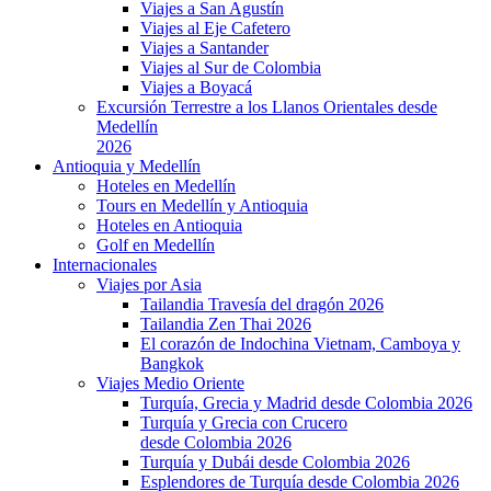
Viajes a San Agustín
Viajes al Eje Cafetero
Viajes a Santander
Viajes al Sur de Colombia
Viajes a Boyacá
Excursión Terrestre a los Llanos Orientales desde
Medellín
2026
Antioquia y Medellín
Hoteles en Medellín
Tours en Medellín y Antioquia
Hoteles en Antioquia
Golf en Medellín
Internacionales
Viajes por Asia
Tailandia Travesía del dragón 2026
Tailandia Zen Thai 2026
El corazón de Indochina Vietnam, Camboya y
Bangkok
Viajes Medio Oriente
Turquía, Grecia y Madrid desde Colombia 2026
Turquía y Grecia con Crucero
desde Colombia 2026
Turquía y Dubái desde Colombia 2026
Esplendores de Turquía desde Colombia 2026