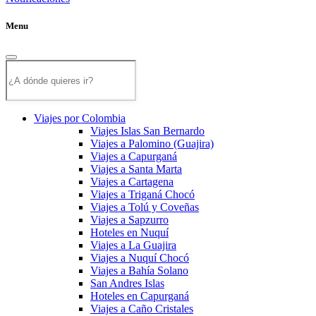
Menu
Viajes por Colombia
Viajes Islas San Bernardo
Viajes a Palomino (Guajira)
Viajes a Capurganá
Viajes a Santa Marta
Viajes a Cartagena
Viajes a Triganá Chocó
Viajes a Tolú y Coveñas
Viajes a Sapzurro
Hoteles en Nuquí
Viajes a La Guajira
Viajes a Nuquí Chocó
Viajes a Bahía Solano
San Andres Islas
Hoteles en Capurganá
Viajes a Caño Cristales