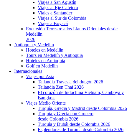
Viajes a San Agustín
Viajes al Eje Cafetero
Viajes a Santander
Viajes al Sur de Colombia
Viajes a Boyacá
Excursión Terrestre a los Llanos Orientales desde
Medellín
2026
Antioquia y Medellín
Hoteles en Medellín
Tours en Medellín y Antioquia
Hoteles en Antioquia
Golf en Medellín
Internacionales
Viajes por Asia
Tailandia Travesía del dragón 2026
Tailandia Zen Thai 2026
El corazón de Indochina Vietnam, Camboya y
Bangkok
Viajes Medio Oriente
Turquía, Grecia y Madrid desde Colombia 2026
Turquía y Grecia con Crucero
desde Colombia 2026
Turquía y Dubái desde Colombia 2026
Esplendores de Turquía desde Colombia 2026