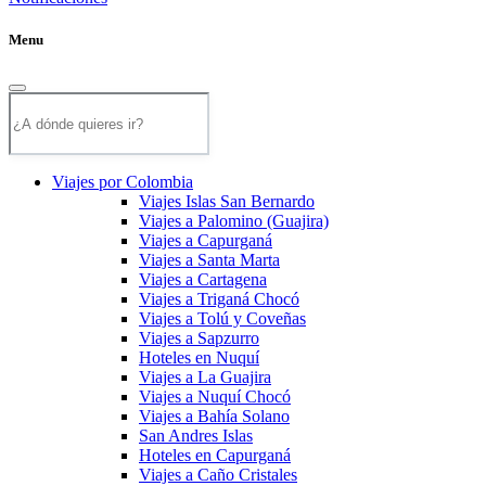
Menu
Viajes por Colombia
Viajes Islas San Bernardo
Viajes a Palomino (Guajira)
Viajes a Capurganá
Viajes a Santa Marta
Viajes a Cartagena
Viajes a Triganá Chocó
Viajes a Tolú y Coveñas
Viajes a Sapzurro
Hoteles en Nuquí
Viajes a La Guajira
Viajes a Nuquí Chocó
Viajes a Bahía Solano
San Andres Islas
Hoteles en Capurganá
Viajes a Caño Cristales