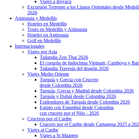
Viajes a Boyacá
Excursión Terrestre a los Llanos Orientales desde Medell
2026
Antioquia y Medellín
Hoteles en Medellín
Tours en Medellín y Antioquia
Hoteles en Antioquia
Golf en Medellín
Internacionales
Viajes por Asia
Tailandia Zen Thai 2026
El corazón de Indochina Vietnam, Camboya y Ba
Tailandia Travesía del dragón 2026
Viajes Medio Oriente
Turquía y Grecia con Crucero
desde Colombia 2026
Turquía, Grecia y Madrid desde Colombia 2026
Turquía y Dubái desde Colombia 2026
Esplendores de Turquía desde Colombia 2026
Egipto con Estambul desde Colombia
con crucero por el Nilo - 2026
Cruceros por el Caribe
Crucero por el Caribe desde Cartagena 2025 a 20
Viajes al Caribe
Viajes a St Maarten