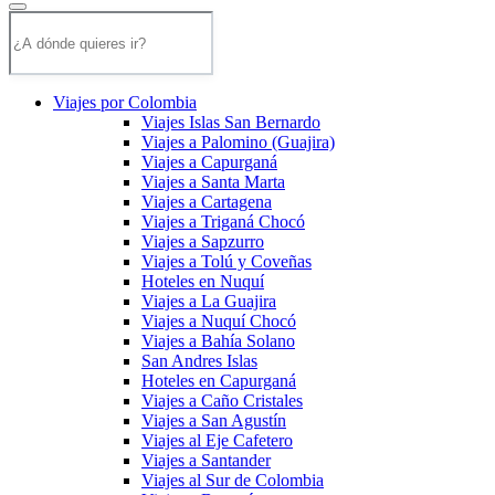
Viajes por Colombia
Viajes Islas San Bernardo
Viajes a Palomino (Guajira)
Viajes a Capurganá
Viajes a Santa Marta
Viajes a Cartagena
Viajes a Triganá Chocó
Viajes a Sapzurro
Viajes a Tolú y Coveñas
Hoteles en Nuquí
Viajes a La Guajira
Viajes a Nuquí Chocó
Viajes a Bahía Solano
San Andres Islas
Hoteles en Capurganá
Viajes a Caño Cristales
Viajes a San Agustín
Viajes al Eje Cafetero
Viajes a Santander
Viajes al Sur de Colombia