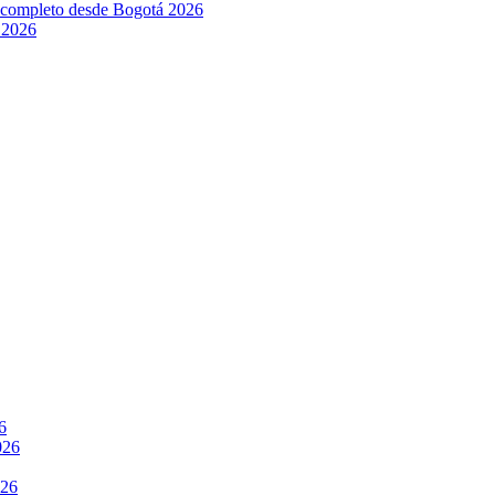
l completo desde Bogotá 2026
 2026
6
026
026