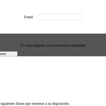
Email
El email digitado ya se encuentra registrado
rente
siguientes líneas que tenemos a su disposición.