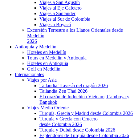
Viajes a San Agustín
Viajes al Eje Cafetero
Viajes a Santander
Viajes al Sur de Colombia
Viajes a Boyacá
Excursión Terrestre a los Llanos Orientales desde
Medellín
2026
Antioquia y Medellín
Hoteles en Medellín
Tours en Medellín y Antioquia
Hoteles en Antioquia
Golf en Medellín
Internacionales
Viajes por Asia
Tailandia Travesía del dragón 2026
Tailandia Zen Thai 2026
El corazón de Indochina Vietnam, Camboya y
Bangkok
Viajes Medio Oriente
Turquía, Grecia y Madrid desde Colombia 2026
Turquía y Grecia con Crucero
desde Colombia 2026
Turquía y Dubái desde Colombia 2026
Esplendores de Turquía desde Colombia 2026