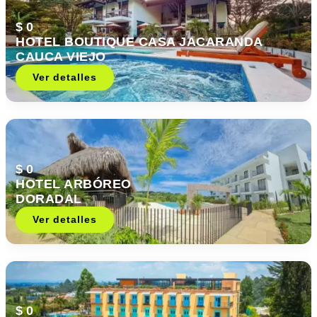
$ 0
HOTEL BOUTIQUE CASA JACARANDA
CAUCA VIEJO
Ver detalles
$ 0
HOTEL ARBÓREO
DORADAL
Ver detalles
$ 0