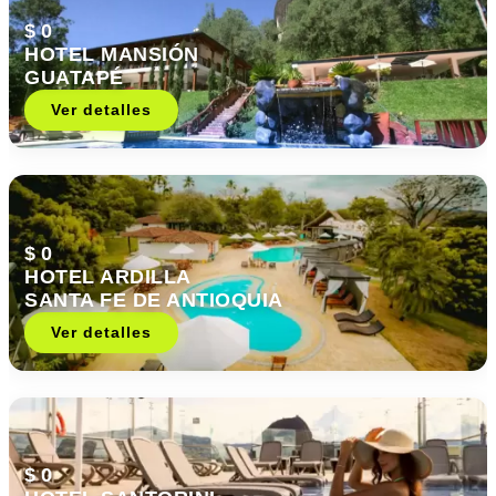
$ 0
HOTEL MANSIÓN
GUATAPÉ
Ver detalles
$ 0
HOTEL ARDILLA
SANTA FE DE ANTIOQUIA
Ver detalles
$ 0