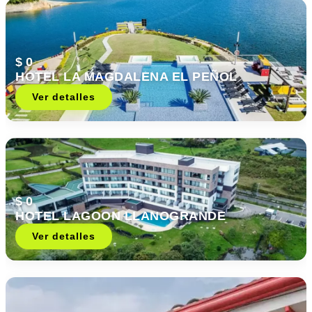
$ 0
HOTEL LA MAGDALENA EL PEÑOL
Ver detalles
$ 0
HOTEL LAGOON LLANOGRANDE
Ver detalles