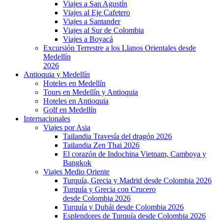
Viajes a San Agustín
Viajes al Eje Cafetero
Viajes a Santander
Viajes al Sur de Colombia
Viajes a Boyacá
Excursión Terrestre a los Llanos Orientales desde
Medellín
2026
Antioquia y Medellín
Hoteles en Medellín
Tours en Medellín y Antioquia
Hoteles en Antioquia
Golf en Medellín
Internacionales
Viajes por Asia
Tailandia Travesía del dragón 2026
Tailandia Zen Thai 2026
El corazón de Indochina Vietnam, Camboya y
Bangkok
Viajes Medio Oriente
Turquía, Grecia y Madrid desde Colombia 2026
Turquía y Grecia con Crucero
desde Colombia 2026
Turquía y Dubái desde Colombia 2026
Esplendores de Turquía desde Colombia 2026