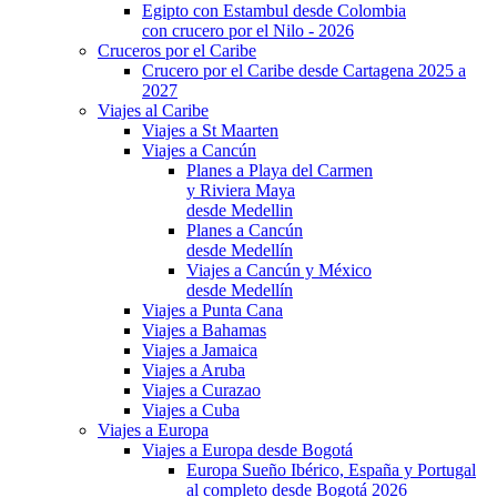
Egipto con Estambul desde Colombia
con crucero por el Nilo - 2026
Cruceros por el Caribe
Crucero por el Caribe desde Cartagena 2025 a
2027
Viajes al Caribe
Viajes a St Maarten
Viajes a Cancún
Planes a Playa del Carmen
y Riviera Maya
desde Medellin
Planes a Cancún
desde Medellín
Viajes a Cancún y México
desde Medellín
Viajes a Punta Cana
Viajes a Bahamas
Viajes a Jamaica
Viajes a Aruba
Viajes a Curazao
Viajes a Cuba
Viajes a Europa
Viajes a Europa desde Bogotá
Europa Sueño Ibérico, España y Portugal
al completo desde Bogotá 2026