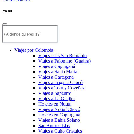
Menu
Viajes por Colombia
Viajes Islas San Bernardo
Viajes a Palomino (Guajira)
Viajes a Capurganá
Viajes a Santa Marta
Viajes a Cartagena
Viajes a Triganá Chocó
Viajes a Tolú y Coveñas
Viajes a Sapzurro
Viajes a La Guajira
Hoteles en Nuquí
Viajes a Nuquí Chocó
Hoteles en Capurganá
Viajes a Bahía Solano
San Andres Islas
Viajes a Caño Cristales