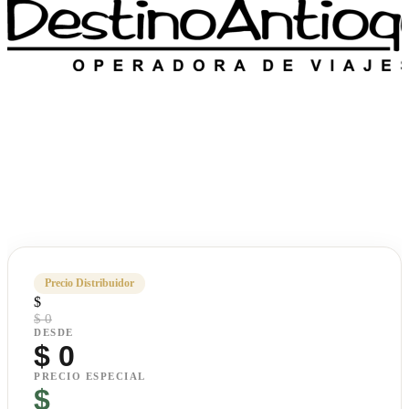
Precio Distribuidor
$
$ 0
DESDE
$
0
PRECIO ESPECIAL
$