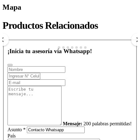
Mapa
PLANES A CANCÚN
DESDE MEDELLÍN
Productos Relacionados
$ 0
COP
Ver más
¡Inicia tu asesoría vía Whatsapp!
Mensaje:
200 palabras permitidas!
Asunto *
País