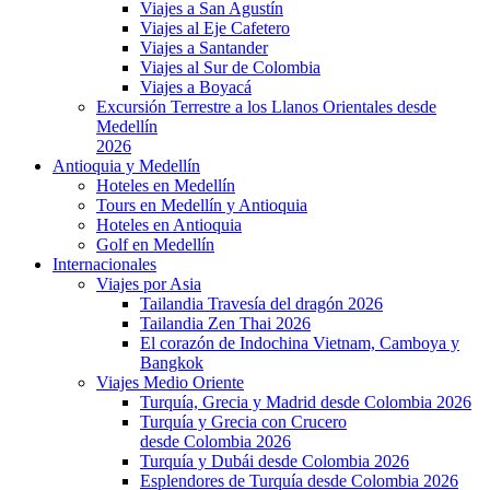
Viajes a San Agustín
Viajes al Eje Cafetero
Viajes a Santander
Viajes al Sur de Colombia
Viajes a Boyacá
Excursión Terrestre a los Llanos Orientales desde
Medellín
2026
Antioquia y Medellín
Hoteles en Medellín
Tours en Medellín y Antioquia
Hoteles en Antioquia
Golf en Medellín
Internacionales
Viajes por Asia
Tailandia Travesía del dragón 2026
Tailandia Zen Thai 2026
El corazón de Indochina Vietnam, Camboya y
Bangkok
Viajes Medio Oriente
Turquía, Grecia y Madrid desde Colombia 2026
Turquía y Grecia con Crucero
desde Colombia 2026
Turquía y Dubái desde Colombia 2026
Esplendores de Turquía desde Colombia 2026