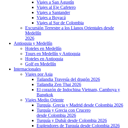
Viajes a San Agustín
Viajes al Eje Cafetero
Viajes a Santander
Viajes a Boyacá
Viajes al Sur de Colombia
Excursión Terrestre a los Llanos Orientales desde
Medellín
2026
Antioquia y Medellín
Hoteles en Medellín
Tours en Medellín y Antioquia
Hoteles en Antioquia
Golf en Medellín
Internacionales
Viajes por Asia
Tailandia Travesía del dragón 2026
Tailandia Zen Thai 2026
El corazón de Indochina Vietnam, Camboya y
Bangkok
Viajes Medio Oriente
Turquía, Grecia y Madrid desde Colombia 2026
Turquía y Grecia con Crucero
desde Colombia 2026
Turquía y Dubái desde Colombia 2026
Esplendores de Turquía desde Colombia 2026