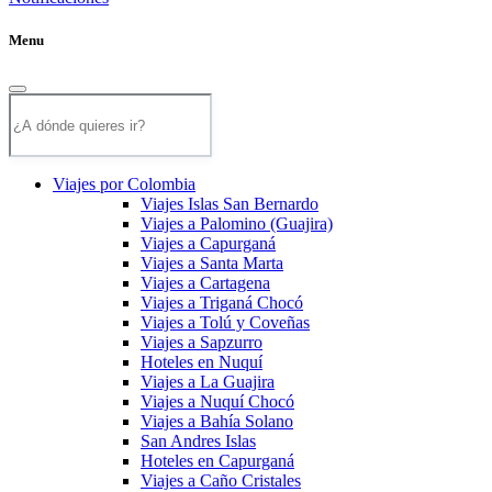
Menu
Viajes por Colombia
Viajes Islas San Bernardo
Viajes a Palomino (Guajira)
Viajes a Capurganá
Viajes a Santa Marta
Viajes a Cartagena
Viajes a Triganá Chocó
Viajes a Tolú y Coveñas
Viajes a Sapzurro
Hoteles en Nuquí
Viajes a La Guajira
Viajes a Nuquí Chocó
Viajes a Bahía Solano
San Andres Islas
Hoteles en Capurganá
Viajes a Caño Cristales