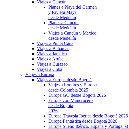
Viajes a Cancún
Planes a Playa del Carmen
y Riviera Maya
desde Medellin
Planes a Cancún
desde Medellín
Viajes a Cancún y México
desde Medellín
Viajes a Punta Cana
Viajes a Bahamas
Viajes a Jamaica
Viajes a Aruba
Viajes a Curazao
Viajes a Cuba
Viajes a Europa
Viajes a Europa desde Bogotá
Viajes a Londres y Europa
desde Colombia 2025
Europa GO desde Bogotá 2026
Europa con Minicrucero
desde Bogotá
2026
Europa Travesía Ibérica desde Bogotá 2026
Europa Fantástica desde Bogotá 2026
Europa Sueño Ibérico, España y Portugal a