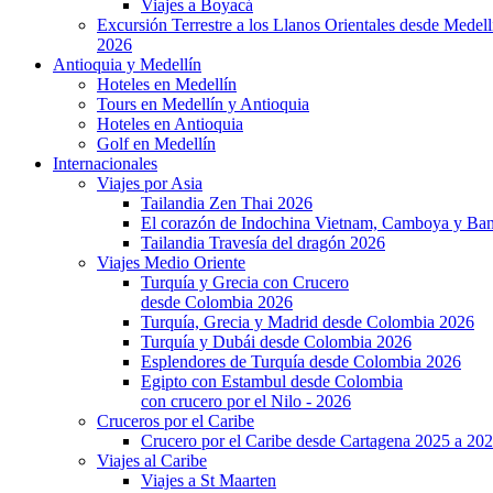
Viajes a Boyacá
Excursión Terrestre a los Llanos Orientales desde Medell
2026
Antioquia y Medellín
Hoteles en Medellín
Tours en Medellín y Antioquia
Hoteles en Antioquia
Golf en Medellín
Internacionales
Viajes por Asia
Tailandia Zen Thai 2026
El corazón de Indochina Vietnam, Camboya y Ba
Tailandia Travesía del dragón 2026
Viajes Medio Oriente
Turquía y Grecia con Crucero
desde Colombia 2026
Turquía, Grecia y Madrid desde Colombia 2026
Turquía y Dubái desde Colombia 2026
Esplendores de Turquía desde Colombia 2026
Egipto con Estambul desde Colombia
con crucero por el Nilo - 2026
Cruceros por el Caribe
Crucero por el Caribe desde Cartagena 2025 a 20
Viajes al Caribe
Viajes a St Maarten