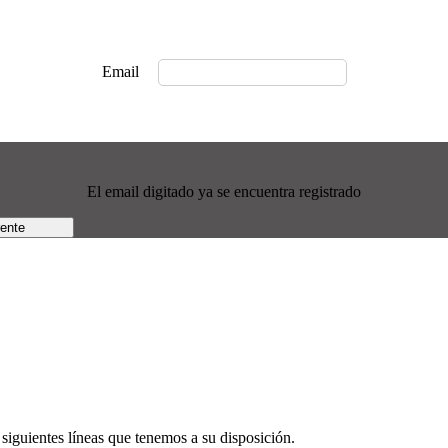
Email
El email digitado ya se encuentra registrado
rente
siguientes líneas que tenemos a su disposición.