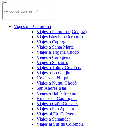
Viajes por Colombia
Viajes a Palomino (Guajira)
Viajes Islas San Bernardo
Viajes a Capurganá
Viajes a Santa Marta
Viajes a Triganá Chocó
Viajes a Cartagena
Viajes a Sapzurro
Viajes a Tolú y Coveñas
Viajes a La Guajira
Hoteles en Nuquí
Viajes a Nuquí Chocó
San Andres Islas
Viajes a Bahía Solano
Hoteles en Capurganá
Viajes a Caño Cristales
Viajes a San Agustín
Viajes al Eje Cafetero
Viajes a Santander
Viajes al Sur de Colombia