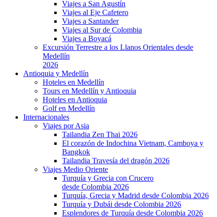
Viajes a San Agustín
Viajes al Eje Cafetero
Viajes a Santander
Viajes al Sur de Colombia
Viajes a Boyacá
Excursión Terrestre a los Llanos Orientales desde
Medellín
2026
Antioquia y Medellín
Hoteles en Medellín
Tours en Medellín y Antioquia
Hoteles en Antioquia
Golf en Medellín
Internacionales
Viajes por Asia
Tailandia Zen Thai 2026
El corazón de Indochina Vietnam, Camboya y
Bangkok
Tailandia Travesía del dragón 2026
Viajes Medio Oriente
Turquía y Grecia con Crucero
desde Colombia 2026
Turquía, Grecia y Madrid desde Colombia 2026
Turquía y Dubái desde Colombia 2026
Esplendores de Turquía desde Colombia 2026