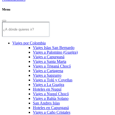
Menu
Viajes por Colombia
Viajes Islas San Bernardo
Viajes a Palomino (Guajira)
Viajes a Capurganá
Viajes a Santa Marta
Viajes a Triganá Chocó
Viajes a Cartagena
Viajes a Sapzurro
Viajes a Tolú y Coveñas
Viajes a La Guajira
Hoteles en Nuquí
Viajes a Nuquí Chocó
Viajes a Bahía Solano
San Andres Islas
Hoteles en Capurganá
Viajes a Caño Cristales