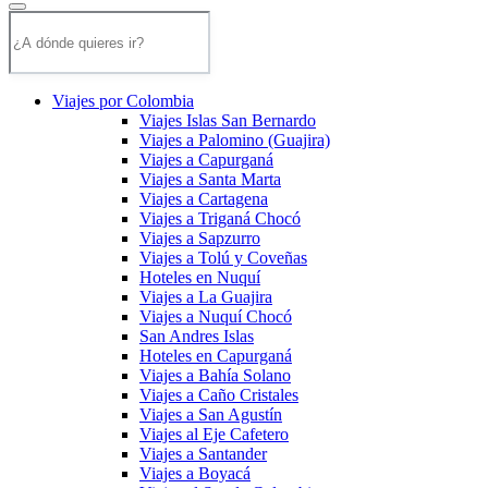
Viajes por Colombia
Viajes Islas San Bernardo
Viajes a Palomino (Guajira)
Viajes a Capurganá
Viajes a Santa Marta
Viajes a Cartagena
Viajes a Triganá Chocó
Viajes a Sapzurro
Viajes a Tolú y Coveñas
Hoteles en Nuquí
Viajes a La Guajira
Viajes a Nuquí Chocó
San Andres Islas
Hoteles en Capurganá
Viajes a Bahía Solano
Viajes a Caño Cristales
Viajes a San Agustín
Viajes al Eje Cafetero
Viajes a Santander
Viajes a Boyacá