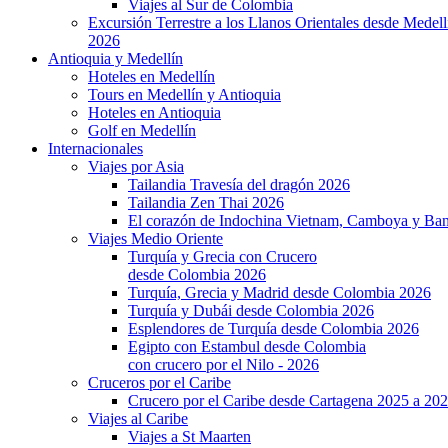
Viajes al Sur de Colombia
Excursión Terrestre a los Llanos Orientales desde Medell
2026
Antioquia y Medellín
Hoteles en Medellín
Tours en Medellín y Antioquia
Hoteles en Antioquia
Golf en Medellín
Internacionales
Viajes por Asia
Tailandia Travesía del dragón 2026
Tailandia Zen Thai 2026
El corazón de Indochina Vietnam, Camboya y Ba
Viajes Medio Oriente
Turquía y Grecia con Crucero
desde Colombia 2026
Turquía, Grecia y Madrid desde Colombia 2026
Turquía y Dubái desde Colombia 2026
Esplendores de Turquía desde Colombia 2026
Egipto con Estambul desde Colombia
con crucero por el Nilo - 2026
Cruceros por el Caribe
Crucero por el Caribe desde Cartagena 2025 a 20
Viajes al Caribe
Viajes a St Maarten