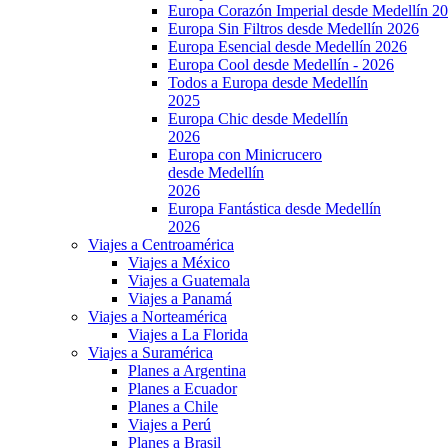
Europa Corazón Imperial desde Medellín 2
Europa Sin Filtros desde Medellín 2026
Europa Esencial desde Medellín 2026
Europa Cool desde Medellín - 2026
Todos a Europa desde Medellín
2025
Europa Chic desde Medellín
2026
Europa con Minicrucero
desde Medellín
2026
Europa Fantástica desde Medellín
2026
Viajes a Centroamérica
Viajes a México
Viajes a Guatemala
Viajes a Panamá
Viajes a Norteamérica
Viajes a La Florida
Viajes a Suramérica
Planes a Argentina
Planes a Ecuador
Planes a Chile
Viajes a Perú
Planes a Brasil