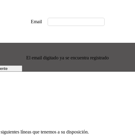
Email
El email digitado ya se encuentra registrado
rente
siguientes líneas que tenemos a su disposición.