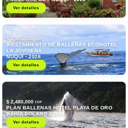
Ver detalles
$ 2,355,000
COP
AVISTAMIENTO DE BALLENAS ECOHOTEL
LA JOVISEÑA
NUQUÍ - 2026
Ver detalles
$ 2,480,000
COP
PLAN BALLENAS HOTEL PLAYA DE ORO
BAHÍA SOLANO - 2026
Ver detalles