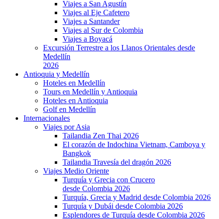
Viajes a San Agustín
Viajes al Eje Cafetero
Viajes a Santander
Viajes al Sur de Colombia
Viajes a Boyacá
Excursión Terrestre a los Llanos Orientales desde
Medellín
2026
Antioquia y Medellín
Hoteles en Medellín
Tours en Medellín y Antioquia
Hoteles en Antioquia
Golf en Medellín
Internacionales
Viajes por Asia
Tailandia Zen Thai 2026
El corazón de Indochina Vietnam, Camboya y
Bangkok
Tailandia Travesía del dragón 2026
Viajes Medio Oriente
Turquía y Grecia con Crucero
desde Colombia 2026
Turquía, Grecia y Madrid desde Colombia 2026
Turquía y Dubái desde Colombia 2026
Esplendores de Turquía desde Colombia 2026