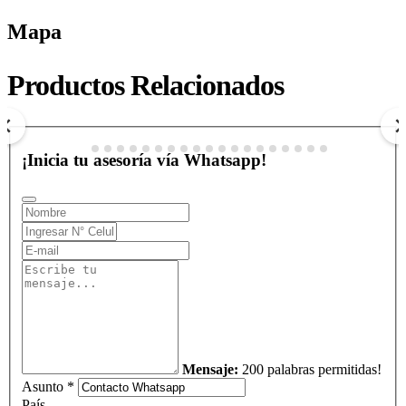
Mapa
HOTEL WAYA GUAJIRA
Productos Relacionados
$ 574.000
COP
Ver más
¡Inicia tu asesoría vía Whatsapp!
Mensaje:
200 palabras permitidas!
Asunto *
País