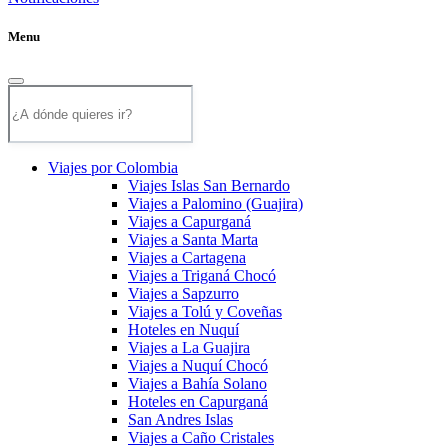
Menu
Viajes por Colombia
Viajes Islas San Bernardo
Viajes a Palomino (Guajira)
Viajes a Capurganá
Viajes a Santa Marta
Viajes a Cartagena
Viajes a Triganá Chocó
Viajes a Sapzurro
Viajes a Tolú y Coveñas
Hoteles en Nuquí
Viajes a La Guajira
Viajes a Nuquí Chocó
Viajes a Bahía Solano
Hoteles en Capurganá
San Andres Islas
Viajes a Caño Cristales