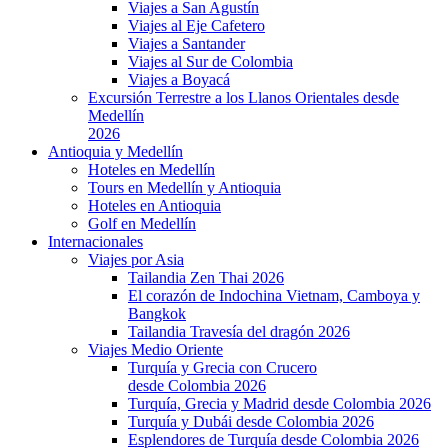
Viajes a San Agustín
Viajes al Eje Cafetero
Viajes a Santander
Viajes al Sur de Colombia
Viajes a Boyacá
Excursión Terrestre a los Llanos Orientales desde
Medellín
2026
Antioquia y Medellín
Hoteles en Medellín
Tours en Medellín y Antioquia
Hoteles en Antioquia
Golf en Medellín
Internacionales
Viajes por Asia
Tailandia Zen Thai 2026
El corazón de Indochina Vietnam, Camboya y
Bangkok
Tailandia Travesía del dragón 2026
Viajes Medio Oriente
Turquía y Grecia con Crucero
desde Colombia 2026
Turquía, Grecia y Madrid desde Colombia 2026
Turquía y Dubái desde Colombia 2026
Esplendores de Turquía desde Colombia 2026