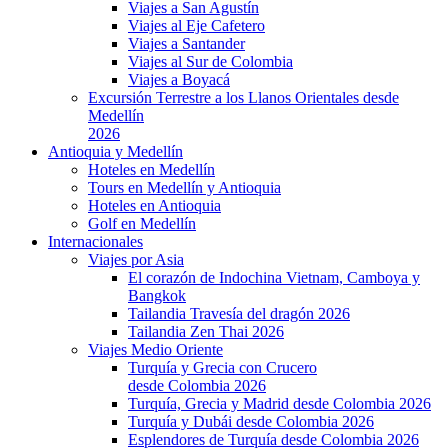
Viajes a San Agustín
Viajes al Eje Cafetero
Viajes a Santander
Viajes al Sur de Colombia
Viajes a Boyacá
Excursión Terrestre a los Llanos Orientales desde
Medellín
2026
Antioquia y Medellín
Hoteles en Medellín
Tours en Medellín y Antioquia
Hoteles en Antioquia
Golf en Medellín
Internacionales
Viajes por Asia
El corazón de Indochina Vietnam, Camboya y
Bangkok
Tailandia Travesía del dragón 2026
Tailandia Zen Thai 2026
Viajes Medio Oriente
Turquía y Grecia con Crucero
desde Colombia 2026
Turquía, Grecia y Madrid desde Colombia 2026
Turquía y Dubái desde Colombia 2026
Esplendores de Turquía desde Colombia 2026