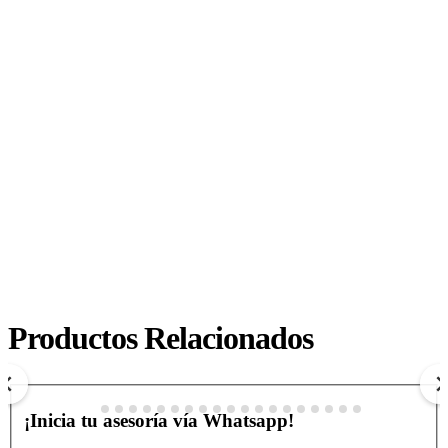
HOTEL ISLA PALMA
Productos Relacionados
$ 0
COP
Ver más
¡Inicia tu asesoría vía Whatsapp!