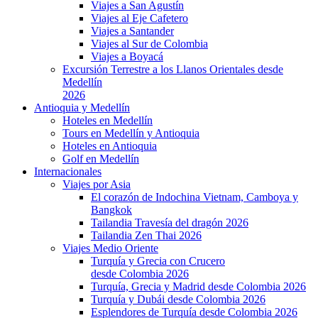
Viajes a San Agustín
Viajes al Eje Cafetero
Viajes a Santander
Viajes al Sur de Colombia
Viajes a Boyacá
Excursión Terrestre a los Llanos Orientales desde
Medellín
2026
Antioquia y Medellín
Hoteles en Medellín
Tours en Medellín y Antioquia
Hoteles en Antioquia
Golf en Medellín
Internacionales
Viajes por Asia
El corazón de Indochina Vietnam, Camboya y
Bangkok
Tailandia Travesía del dragón 2026
Tailandia Zen Thai 2026
Viajes Medio Oriente
Turquía y Grecia con Crucero
desde Colombia 2026
Turquía, Grecia y Madrid desde Colombia 2026
Turquía y Dubái desde Colombia 2026
Esplendores de Turquía desde Colombia 2026