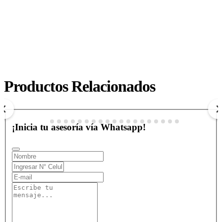
HOTEL ISLA DEL ENCANTO BARÚ - CARTAGENA
Productos Relacionados
$ 1.300.000
COP
Ver más
¡Inicia tu asesoría vía Whatsapp!