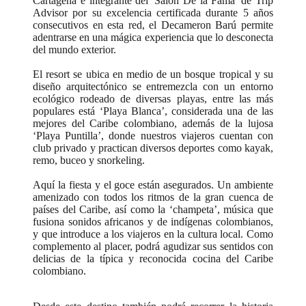
Cartagena e integrante del 'Salón De la Fama' de Trip
Advisor por su excelencia certificada durante 5 años
consecutivos en esta red, el Decameron Barú permite
adentrarse en una mágica experiencia que lo desconecta
del mundo exterior.
El resort se ubica en medio de un bosque tropical y su
diseño arquitectónico se entremezcla con un entorno
ecológico rodeado de diversas playas, entre las más
populares está ‘Playa Blanca’, considerada una de las
mejores del Caribe colombiano, además de la lujosa
‘Playa Puntilla’, donde nuestros viajeros cuentan con
club privado y practican diversos deportes como kayak,
remo, buceo y snorkeling.
Aquí la fiesta y el goce están asegurados. Un ambiente
amenizado con todos los ritmos de la gran cuenca de
países del Caribe, así como la ‘champeta’, música que
fusiona sonidos africanos y de indígenas colombianos,
y que introduce a los viajeros en la cultura local. Como
complemento al placer, podrá agudizar sus sentidos con
delicias de la típica y reconocida cocina del Caribe
colombiano.