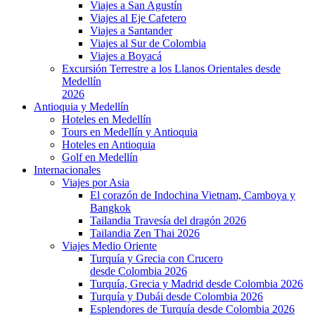
Viajes a San Agustín
Viajes al Eje Cafetero
Viajes a Santander
Viajes al Sur de Colombia
Viajes a Boyacá
Excursión Terrestre a los Llanos Orientales desde
Medellín
2026
Antioquia y Medellín
Hoteles en Medellín
Tours en Medellín y Antioquia
Hoteles en Antioquia
Golf en Medellín
Internacionales
Viajes por Asia
El corazón de Indochina Vietnam, Camboya y
Bangkok
Tailandia Travesía del dragón 2026
Tailandia Zen Thai 2026
Viajes Medio Oriente
Turquía y Grecia con Crucero
desde Colombia 2026
Turquía, Grecia y Madrid desde Colombia 2026
Turquía y Dubái desde Colombia 2026
Esplendores de Turquía desde Colombia 2026