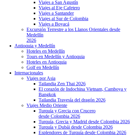
Viajes a San Agustín
Viajes al Eje Cafetero
Viajes a Santander
Viajes al Sur de Colombia
Viajes a Boyacá
Excursión Terrestre a los Llanos Orientales desde
Medellín
2026
Antioquia y Medellín
Hoteles en Medellín
Tours en Medellín y Antioquia
Hoteles en Antioquia
Golf en Medellín
Internacionales
Viajes por Asia
Tailandia Zen Thai 2026
El corazón de Indochina Vietnam, Camboya y
Bangkok
Tailandia Travesía del dragón 2026
Viajes Medio Oriente
Turquía y Grecia con Crucero
desde Colombia 2026
Turquía, Grecia y Madrid desde Colombia 2026
Turquía y Dubái desde Colombia 2026
Esplendores de Turquía desde Colombia 2026