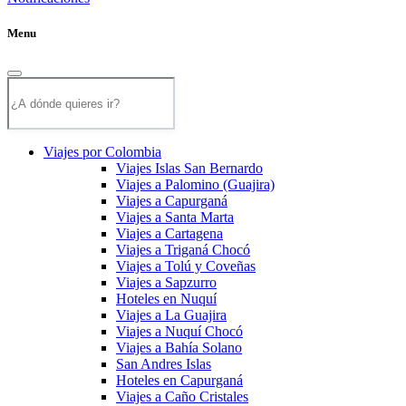
Menu
Viajes por Colombia
Viajes Islas San Bernardo
Viajes a Palomino (Guajira)
Viajes a Capurganá
Viajes a Santa Marta
Viajes a Cartagena
Viajes a Triganá Chocó
Viajes a Tolú y Coveñas
Viajes a Sapzurro
Hoteles en Nuquí
Viajes a La Guajira
Viajes a Nuquí Chocó
Viajes a Bahía Solano
San Andres Islas
Hoteles en Capurganá
Viajes a Caño Cristales