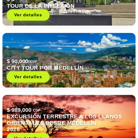
TOUR DE LA INFLEXIÓN
Ver detalles
$ 90,000
COP
CITY TOUR POR MEDELLÍN
Ver detalles
$ 989,000
COP
EXCURSIÓN TERRESTRE A LOS LLANOS
ORIENTALES DESDE MEDELLÍN
2026