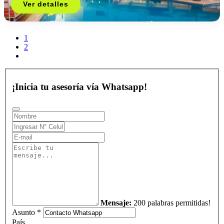
Ver detalles
1
2
¡Inicia tu asesoría vía Whatsapp!
Mensaje:
200 palabras permitidas!
Asunto *
País