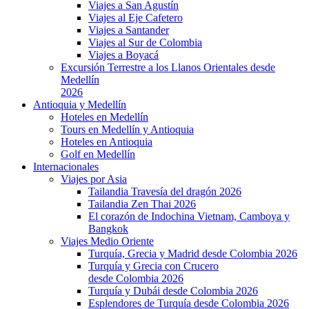
Viajes a San Agustín
Viajes al Eje Cafetero
Viajes a Santander
Viajes al Sur de Colombia
Viajes a Boyacá
Excursión Terrestre a los Llanos Orientales desde
Medellín
2026
Antioquia y Medellín
Hoteles en Medellín
Tours en Medellín y Antioquia
Hoteles en Antioquia
Golf en Medellín
Internacionales
Viajes por Asia
Tailandia Travesía del dragón 2026
Tailandia Zen Thai 2026
El corazón de Indochina Vietnam, Camboya y
Bangkok
Viajes Medio Oriente
Turquía, Grecia y Madrid desde Colombia 2026
Turquía y Grecia con Crucero
desde Colombia 2026
Turquía y Dubái desde Colombia 2026
Esplendores de Turquía desde Colombia 2026