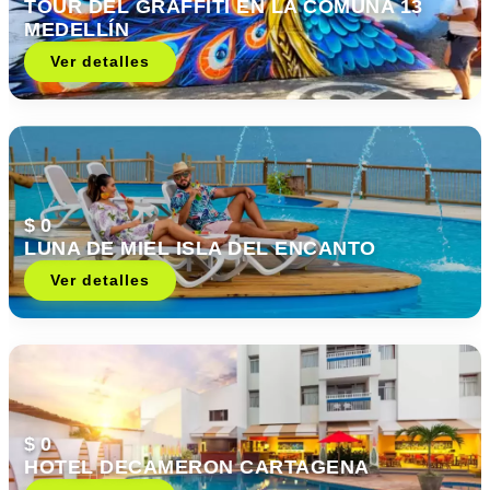
TOUR DEL GRAFFITI EN LA COMUNA 13
MEDELLÍN
Ver detalles
$ 0
LUNA DE MIEL ISLA DEL ENCANTO
Ver detalles
$ 0
HOTEL DECAMERON CARTAGENA