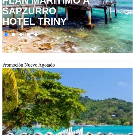
PLAN MARÍTIMO A
SAPZURRO
HOTEL TRINY
Promoción
Nuevo
Agotado