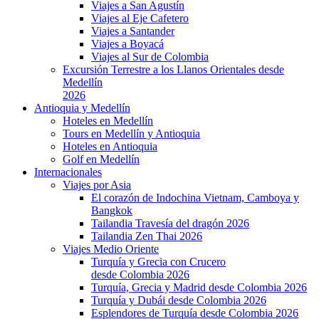
Viajes a San Agustín
Viajes al Eje Cafetero
Viajes a Santander
Viajes a Boyacá
Viajes al Sur de Colombia
Excursión Terrestre a los Llanos Orientales desde
Medellín
2026
Antioquia y Medellín
Hoteles en Medellín
Tours en Medellín y Antioquia
Hoteles en Antioquia
Golf en Medellín
Internacionales
Viajes por Asia
El corazón de Indochina Vietnam, Camboya y
Bangkok
Tailandia Travesía del dragón 2026
Tailandia Zen Thai 2026
Viajes Medio Oriente
Turquía y Grecia con Crucero
desde Colombia 2026
Turquía, Grecia y Madrid desde Colombia 2026
Turquía y Dubái desde Colombia 2026
Esplendores de Turquía desde Colombia 2026