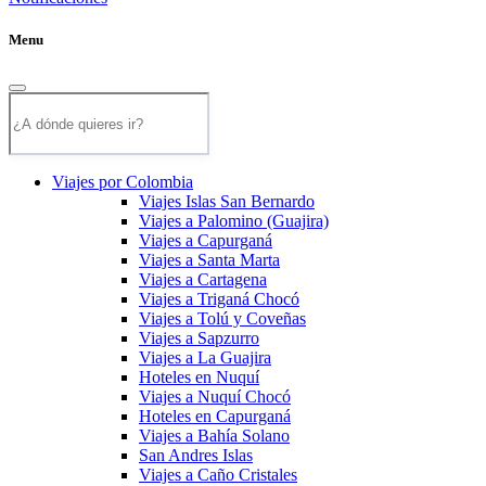
Menu
Viajes por Colombia
Viajes Islas San Bernardo
Viajes a Palomino (Guajira)
Viajes a Capurganá
Viajes a Santa Marta
Viajes a Cartagena
Viajes a Triganá Chocó
Viajes a Tolú y Coveñas
Viajes a Sapzurro
Viajes a La Guajira
Hoteles en Nuquí
Viajes a Nuquí Chocó
Hoteles en Capurganá
Viajes a Bahía Solano
San Andres Islas
Viajes a Caño Cristales