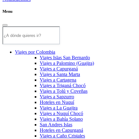
Menu
Viajes por Colombia
Viajes Islas San Bernardo
Viajes a Palomino (Guajira)
Viajes a Capurganá
Viajes a Santa Marta
Viajes a Cartagena
Viajes a Triganá Chocó
Viajes a Tolú y Coveñas
Viajes a Sapzurro
Hoteles en Nuquí
Viajes a La Guajira
Viajes a Nuquí Chocó
Viajes a Bahía Solano
San Andres Islas
Hoteles en Capurganá
Viajes a Caño Cristales