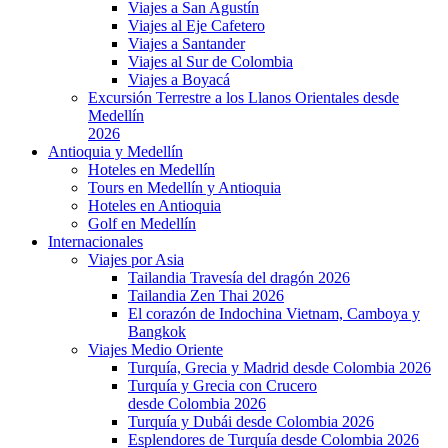
Viajes a San Agustín
Viajes al Eje Cafetero
Viajes a Santander
Viajes al Sur de Colombia
Viajes a Boyacá
Excursión Terrestre a los Llanos Orientales desde
Medellín
2026
Antioquia y Medellín
Hoteles en Medellín
Tours en Medellín y Antioquia
Hoteles en Antioquia
Golf en Medellín
Internacionales
Viajes por Asia
Tailandia Travesía del dragón 2026
Tailandia Zen Thai 2026
El corazón de Indochina Vietnam, Camboya y
Bangkok
Viajes Medio Oriente
Turquía, Grecia y Madrid desde Colombia 2026
Turquía y Grecia con Crucero
desde Colombia 2026
Turquía y Dubái desde Colombia 2026
Esplendores de Turquía desde Colombia 2026