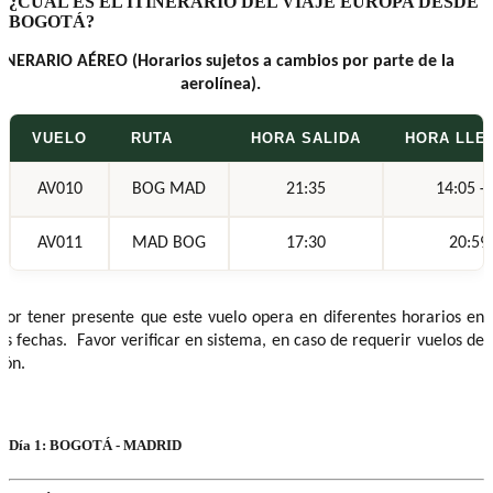
¿CUÁL ES EL ITINERARIO DEL VIAJE EUROPA DESDE
BOGOTÁ?
TINERARIO AÉREO (Horarios sujetos a cambios por parte de la
aerolínea).
VUELO
RUTA
HORA SALIDA
HORA LLE
AV010
BOG MAD
21:35
14:05 +
AV011
MAD BOG
17:30
20:59
vor tener presente que este vuelo opera en diferentes horarios en
as fechas. Favor verificar en sistema, en caso de requerir vuelos de
ión.
Día 1: BOGOTÁ - MADRID