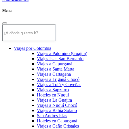
Menu
Viajes por Colombia
Viajes a Palomino (Guajira)
Viajes Islas San Bernardo
Viajes a Capurganá
Viajes a Santa Marta
Viajes a Cartagena
Viajes a Triganá Chocó
Viajes a Tolú y Coveñas
Viajes a Sapzurro
Hoteles en Nuquí
Viajes a La Guajira
Viajes a Nuquí Chocó
Viajes a Bahía Solano
San Andres Islas
Hoteles en Capurganá
Viajes a Caño Cristales