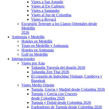
Viajes a San Agustín
Viajes al Eje Cafetero
Viajes a Santander
Viajes al Sur de Colombia
Viajes a Boyacá
Excursión Terrestre a los Llanos Orientales desde
Medellín
2026
Antioquia y Medellín
Hoteles en Medellín
Tours en Medellín y Antioquia
Hoteles en Antioquia
Golf en Medellín
Internacionales
Viajes por Asia
Tailandia Travesía del dragón 2026
Tailandia Zen Thai 2026
El corazón de Indochina Vietnam, Camboya y
Bangkok
Viajes Medio Oriente
Turquía, Grecia y Madrid desde Colombia 2026
Turquía y Grecia con Crucero
desde Colombia 2026
Turquía y Dubái desde Colombia 2026
Esplendores de Turquía desde Colombia 2026