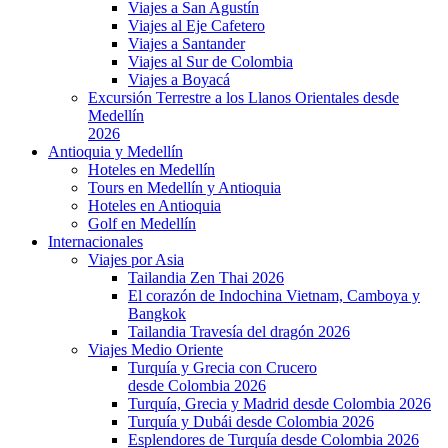
Viajes a San Agustín
Viajes al Eje Cafetero
Viajes a Santander
Viajes al Sur de Colombia
Viajes a Boyacá
Excursión Terrestre a los Llanos Orientales desde
Medellín
2026
Antioquia y Medellín
Hoteles en Medellín
Tours en Medellín y Antioquia
Hoteles en Antioquia
Golf en Medellín
Internacionales
Viajes por Asia
Tailandia Zen Thai 2026
El corazón de Indochina Vietnam, Camboya y
Bangkok
Tailandia Travesía del dragón 2026
Viajes Medio Oriente
Turquía y Grecia con Crucero
desde Colombia 2026
Turquía, Grecia y Madrid desde Colombia 2026
Turquía y Dubái desde Colombia 2026
Esplendores de Turquía desde Colombia 2026