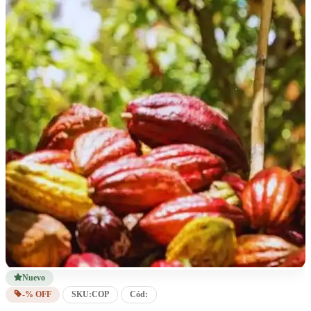
Nuevo
-% OFF
SKU:
COP
Cód: