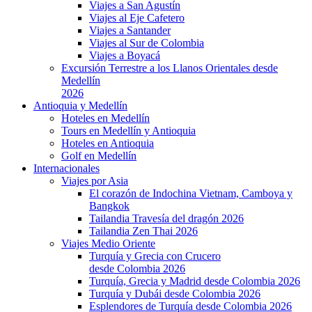
Viajes a San Agustín
Viajes al Eje Cafetero
Viajes a Santander
Viajes al Sur de Colombia
Viajes a Boyacá
Excursión Terrestre a los Llanos Orientales desde
Medellín
2026
Antioquia y Medellín
Hoteles en Medellín
Tours en Medellín y Antioquia
Hoteles en Antioquia
Golf en Medellín
Internacionales
Viajes por Asia
El corazón de Indochina Vietnam, Camboya y
Bangkok
Tailandia Travesía del dragón 2026
Tailandia Zen Thai 2026
Viajes Medio Oriente
Turquía y Grecia con Crucero
desde Colombia 2026
Turquía, Grecia y Madrid desde Colombia 2026
Turquía y Dubái desde Colombia 2026
Esplendores de Turquía desde Colombia 2026