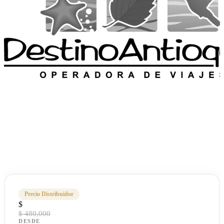
Precio Distribuidor
$
$ 480,000
DESDE