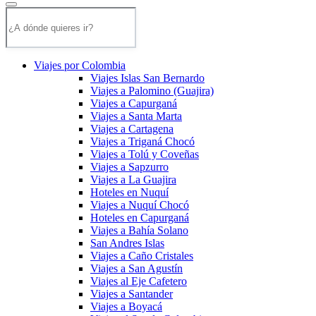
Viajes por Colombia
Viajes Islas San Bernardo
Viajes a Palomino (Guajira)
Viajes a Capurganá
Viajes a Santa Marta
Viajes a Cartagena
Viajes a Triganá Chocó
Viajes a Tolú y Coveñas
Viajes a Sapzurro
Viajes a La Guajira
Hoteles en Nuquí
Viajes a Nuquí Chocó
Hoteles en Capurganá
Viajes a Bahía Solano
San Andres Islas
Viajes a Caño Cristales
Viajes a San Agustín
Viajes al Eje Cafetero
Viajes a Santander
Viajes a Boyacá