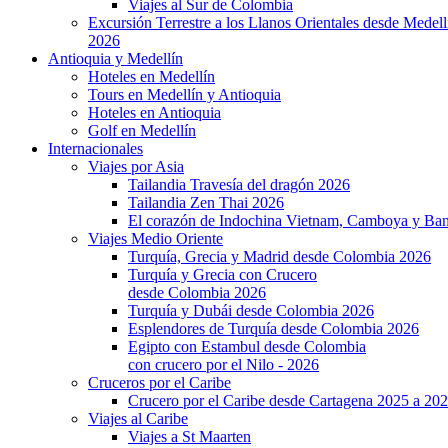
Viajes al Sur de Colombia
Excursión Terrestre a los Llanos Orientales desde Medell
2026
Antioquia y Medellín
Hoteles en Medellín
Tours en Medellín y Antioquia
Hoteles en Antioquia
Golf en Medellín
Internacionales
Viajes por Asia
Tailandia Travesía del dragón 2026
Tailandia Zen Thai 2026
El corazón de Indochina Vietnam, Camboya y Ba
Viajes Medio Oriente
Turquía, Grecia y Madrid desde Colombia 2026
Turquía y Grecia con Crucero
desde Colombia 2026
Turquía y Dubái desde Colombia 2026
Esplendores de Turquía desde Colombia 2026
Egipto con Estambul desde Colombia
con crucero por el Nilo - 2026
Cruceros por el Caribe
Crucero por el Caribe desde Cartagena 2025 a 20
Viajes al Caribe
Viajes a St Maarten