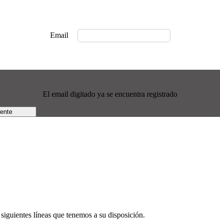
Email
El email digitado ya se encuentra registrado
rente
siguientes líneas que tenemos a su disposición.