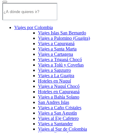
Viajes por Colombia
Viajes Islas San Bernardo
Viajes a Palomino (Guajira)
Viajes a Capurganá
Viajes a Santa Marta
Viajes a Cartagena
Viajes a Triganá Chocó
Viajes a Tolú y Coveñas
Viajes a Sapzurro
Viajes a La Guajira
Hoteles en Nuquí
Viajes a Nuquí Chocó
Hoteles en Capurganá
Viajes a Bahía Solano
San Andres Islas
Viajes a Caño Cristales
Viajes a San Agustín
Viajes al Eje Cafetero
Viajes a Santander
Viajes al Sur de Colombia