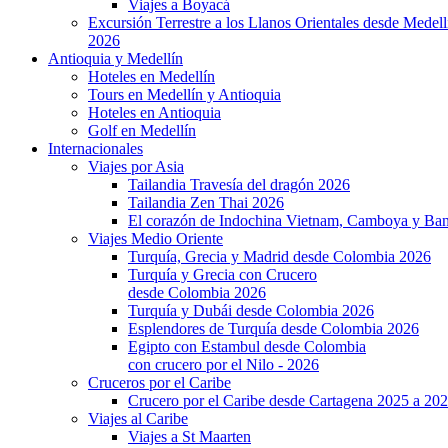
Viajes a Boyacá
Excursión Terrestre a los Llanos Orientales desde Medell
2026
Antioquia y Medellín
Hoteles en Medellín
Tours en Medellín y Antioquia
Hoteles en Antioquia
Golf en Medellín
Internacionales
Viajes por Asia
Tailandia Travesía del dragón 2026
Tailandia Zen Thai 2026
El corazón de Indochina Vietnam, Camboya y Ba
Viajes Medio Oriente
Turquía, Grecia y Madrid desde Colombia 2026
Turquía y Grecia con Crucero
desde Colombia 2026
Turquía y Dubái desde Colombia 2026
Esplendores de Turquía desde Colombia 2026
Egipto con Estambul desde Colombia
con crucero por el Nilo - 2026
Cruceros por el Caribe
Crucero por el Caribe desde Cartagena 2025 a 20
Viajes al Caribe
Viajes a St Maarten