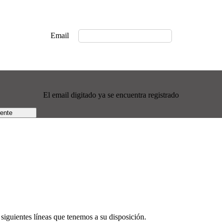
Email
El email digitado ya se encuentra registrado
rente
siguientes líneas que tenemos a su disposición.